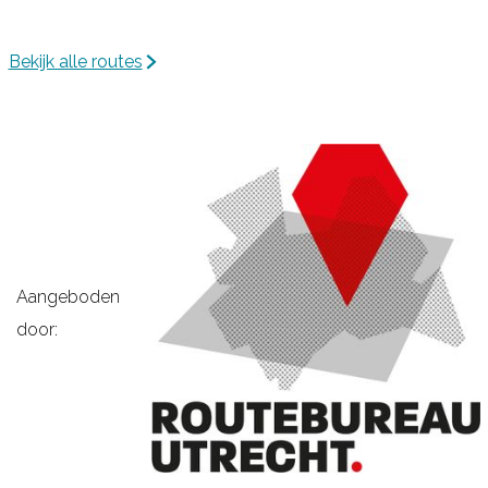
L
o
Bekijk alle routes
p
i
k
Aangeboden
door: