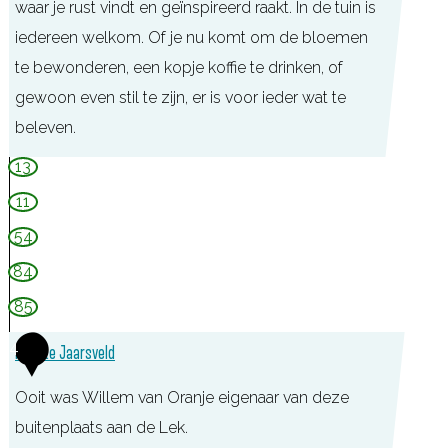
waar je rust vindt en geïnspireerd raakt. In de tuin is
L
iedereen welkom. Of je nu komt om de bloemen
o
te bewonderen, een kopje koffie te drinken, of
p
gewoon even stil te zijn, er is voor ieder wat te
i
beleven.
k
I
13
n
11
s
54
p
84
i
85
r
a
4
Huis te Jaarsveld
t
Ooit was Willem van Oranje eigenaar van deze
i
buitenplaats aan de Lek.
e