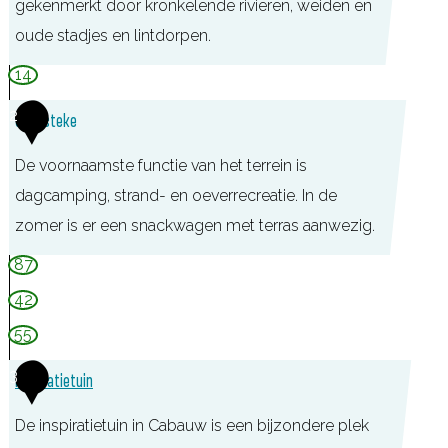
gekenmerkt door kronkelende rivieren, weiden en
oude stadjes en lintdorpen.
T
14
O
2
Salmsteke
P
S
De voornaamste functie van het terrein is
a
dagcamping, strand- en oeverrecreatie. In de
l
zomer is er een snackwagen met terras aanwezig.
m
87
s
42
t
55
e
k
3
Inspiratietuin
e
De inspiratietuin in Cabauw is een bijzondere plek
,