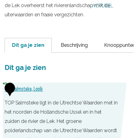
de Lek overheerst het rivierenlandschap met de
ACTUEEL
g
uiterwaarden en fraaie vergezichten.
e
Dit ga je zien
Beschrijving
Knooppunten
Dit ga je zien
1
TOP Salmsteke, Lopik
TOP Salmsteke ligt in de Utrechtse Waarden met in
het noorden de Hollandsche IJssel en in het
zuiden de rivier de Lek. Het groene
polderlandschap van de Utrechtse Waarden wordt