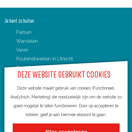
Je bent zo buiten
Fietsen
Wandelen
Varen
Routenetwerken in Utrecht
Toeristische Overstappunten (TOP's)
DEZE WEBSITE GEBRUIKT COOKIES
Deze website maakt gebruik van cookies (Functioneel,
Analytisch, Marketing) die noodzakelijk zijn om de website zo
Ontdek Utrecht
goed mogelijk te laten functioneren. Door op accepteren te
Fietsroutes per gemeente
klikken, geef je aan hiermee akkoord te gaan.
Wandelroutes per gemeente
Alles accepteren