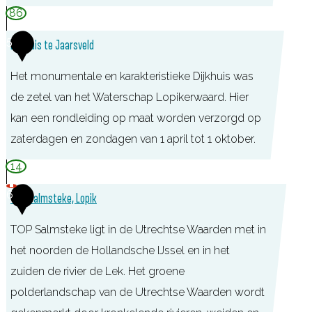
t
H
86
u
u
5
Dijkhuis te Jaarsveld
i
i
n
s
Het monumentale en karakteristieke Dijkhuis was
t
de zetel van het Waterschap Lopikerwaard. Hier
e
kan een rondleiding op maat worden verzorgd op
J
zaterdagen en zondagen van 1 april tot 1 oktober.
a
14
a
6
TOP Salmsteke, Lopik
r
s
TOP Salmsteke ligt in de Utrechtse Waarden met in
v
het noorden de Hollandsche IJssel en in het
e
zuiden de rivier de Lek. Het groene
l
polderlandschap van de Utrechtse Waarden wordt
d