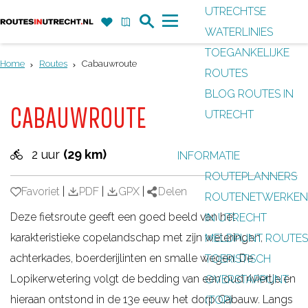
UTRECHTSE
Z
F
K
WATERLINIES
G
o
a
a
M
TOEGANKELIJKE
a
e
v
a
e
Home
Routes
Cabauwroute
ROUTES
n
k
o
r
n
BLOG ROUTES IN
a
r
t
u
CABAUWROUTE
UTRECHT
a
i
r
e
2 uur
(29 km)
INFORMATIE
d
t
ROUTEPLANNERS
e
e
Favoriet
Favoriet
|
PDF
|
GPX
|
Delen
ROUTENETWERKEN
h
n
Deze fietsroute geeft een goed beeld van het
IN UTRECHT
o
karakteristieke copelandschap met zijn weteringen,
MELDPUNT ROUTES
m
achterkades, boerderijlinten en smalle wegen. De
TOERISTISCH
e
Lopikerwetering volgt de bedding van een oud riviertje en
OVERSTAPPUNT
p
hieraan ontstond in de 13e eeuw het dorp Cabauw. Langs
(TOP)
a