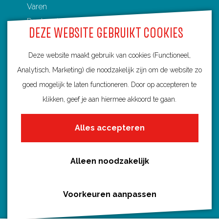
Varen
Routenetwerken in Utrecht
DEZE WEBSITE GEBRUIKT COOKIES
Toeristische Overstappunten (TOP's)
Deze website maakt gebruik van cookies (Functioneel,
Analytisch, Marketing) die noodzakelijk zijn om de website zo
goed mogelijk te laten functioneren. Door op accepteren te
Ontdek Utrecht
klikken, geef je aan hiermee akkoord te gaan.
Fietsroutes per gemeente
Alles accepteren
Wandelroutes per gemeente
Regio's in Utrecht
Routenieuws en -tips
Alleen noodzakelijk
Alle routes
Voorkeuren aanpassen