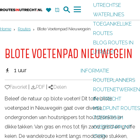
UTRECHTSE
Z
F
K
WATERLINIES
G
o
a
a
M
TOEGANKELIJKE
a
e
v
a
e
Home
Routes
Blote Voetenpad Nieuwegein
ROUTES
n
k
o
r
n
BLOG ROUTES IN
a
r
t
u
BLOTE VOETENPAD NIEUWEGEIN
UTRECHT
a
i
r
e
1 uur
INFORMATIE
d
t
ROUTEPLANNERS
e
e
Favoriet
Favoriet
|
PDF
|
Delen
ROUTENETWERKEN
h
n
Beleef de natuur op blote voeten! Dit toffe blote
IN UTRECHT
o
voetenpad in Nieuwegein gaat over diverse
MELDPUNT ROUTES
m
ondergronden van houtsnippers tot houtstronken en
TOERISTISCH
e
dikke takken. Van gras en mos tot fijn zand, grind en groffe
OVERSTAPPUNT
p
keien. De wandelroute komt langs modderige stukken,
(TOP)
a