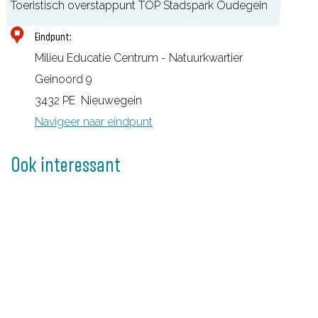
Toeristisch overstappunt TOP Stadspark Oudegein
T
Eindpunt:
O
Milieu Educatie Centrum - Natuurkwartier
P
Geinoord 9
S
3432 PE
Nieuwegein
t
Navigeer naar eindpunt
a
d
Ook interessant
s
p
a
r
k
O
u