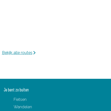
d
e
g
e
i
n
Bekijk alle routes
Je bent zo buiten
Fietsen
Wandelen