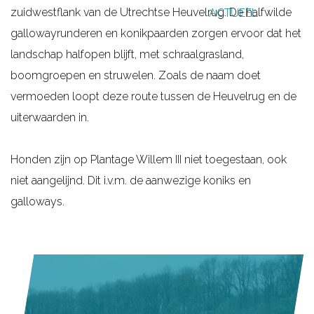
zuidwestflank van de Utrechtse Heuvelrug. De halfwilde
ACTUEEL
g
gallowayrunderen en konikpaarden zorgen ervoor dat het
e
landschap halfopen blijft, met schraalgrasland,
boomgroepen en struwelen. Zoals de naam doet
vermoeden loopt deze route tussen de Heuvelrug en de
uiterwaarden in.
Honden zijn op Plantage Willem III niet toegestaan, ook
niet aangelijnd. Dit i.v.m. de aanwezige koniks en
galloways.