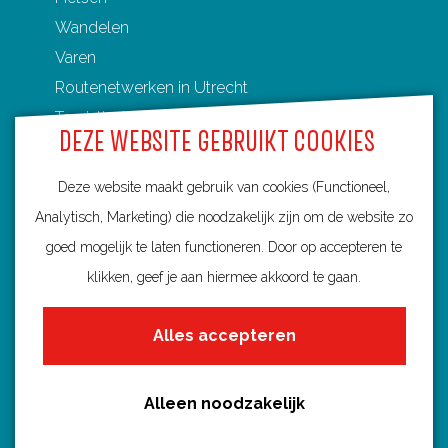
Wandelen
Varen
Routenetwerken in Utrecht
Toeristische Overstappunten (TOP's)
DEZE WEBSITE GEBRUIKT COOKIES
Deze website maakt gebruik van cookies (Functioneel,
Analytisch, Marketing) die noodzakelijk zijn om de website zo
Ontdek Utrecht
goed mogelijk te laten functioneren. Door op accepteren te
Fietsroutes per gemeente
klikken, geef je aan hiermee akkoord te gaan.
Wandelroutes per gemeente
Alles accepteren
Regio's in Utrecht
Routenieuws en -tips
Alle routes
Alleen noodzakelijk