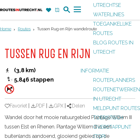
UTRECHTSE
Z
F
K
WATERLINIES
G
o
a
a
M
TOEGANKELIJKE
a
e
v
a
e
Home
Routes
Tussen Rug en Rijn wandelroute
ROUTES
n
k
o
r
n
BLOG ROUTES IN
a
r
t
u
TUSSEN RUG EN RIJN
UTRECHT
a
i
r
e
(3,8 km)
INFORMATIE
d
t
5,846 stappen
ROUTEPLANNERS
e
e
ROUTENETWERKEN
h
n
IN UTRECHT
o
Favoriet
Favoriet
|
PDF
|
GPX
|
Delen
MELDPUNT ROUTES
m
Wandel door het mooie natuurgebied Plantage Willem III
TOERISTISCH
e
tussen Elst en Rhenen. Plantage Willem III is een
OVERSTAPPUNT
p
buitenlands aandoend, glooiend gebied op de
(TOP)
a