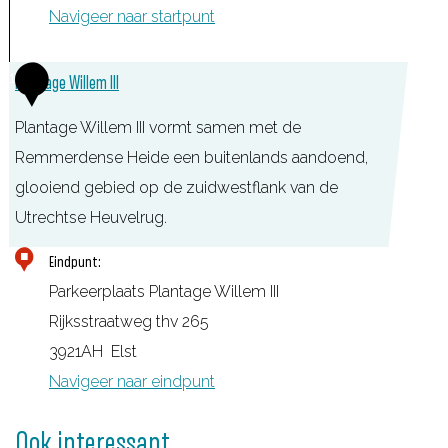
Navigeer naar startpunt
1
Plantage Willem III
Plantage Willem III vormt samen met de
Remmerdense Heide een buitenlands aandoend,
glooiend gebied op de zuidwestflank van de
Utrechtse Heuvelrug.
P
Eindpunt:
l
Parkeerplaats Plantage Willem III
a
Rijksstraatweg thv 265
n
3921AH
Elst
t
Navigeer naar eindpunt
a
g
Ook interessant