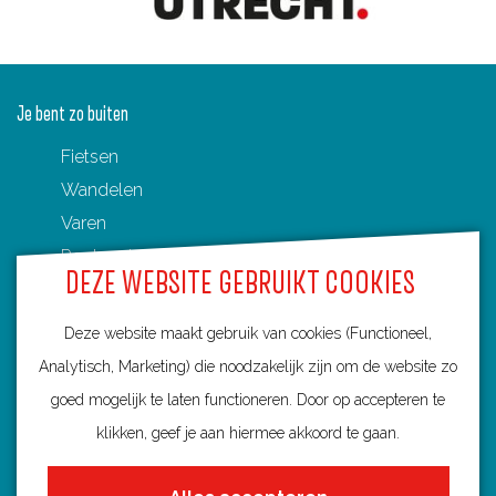
Je bent zo buiten
Fietsen
Wandelen
Varen
Routenetwerken in Utrecht
DEZE WEBSITE GEBRUIKT COOKIES
Toeristische Overstappunten (TOP's)
Deze website maakt gebruik van cookies (Functioneel,
Analytisch, Marketing) die noodzakelijk zijn om de website zo
goed mogelijk te laten functioneren. Door op accepteren te
Ontdek Utrecht
klikken, geef je aan hiermee akkoord te gaan.
Fietsroutes per gemeente