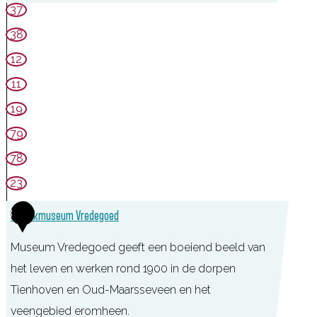
e
V
37
n
e
38
s
c
12
e
h
11
P
t
l
19
s
a
79
t
s
r
78
s
e
23
e
e
3
n
Streekmuseum Vredegoed
k
m
Museum Vredegoed geeft een boeiend beeld van
u
het leven en werken rond 1900 in de dorpen
s
Tienhoven en Oud-Maarsseveen en het
e
veengebied eromheen.