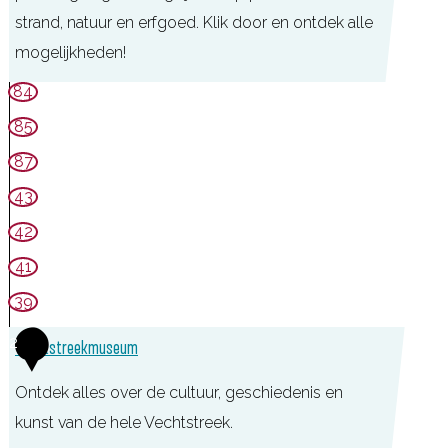
strand, natuur en erfgoed. Klik door en ontdek alle
mogelijkheden!
T
84
O
85
P
87
M
43
a
42
a
41
r
s
39
s
2
Vechtstreekmuseum
e
v
Ontdek alles over de cultuur, geschiedenis en
e
kunst van de hele Vechtstreek.