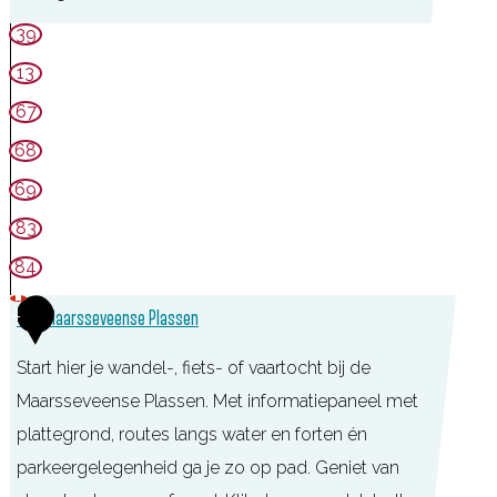
u
S
39
m
t
13
r
67
e
68
e
69
k
83
m
u
84
s
4
TOP Maarsseveense Plassen
e
u
Start hier je wandel-, fiets- of vaartocht bij de
m
Maarsseveense Plassen. Met informatiepaneel met
V
plattegrond, routes langs water en forten én
r
parkeergelegenheid ga je zo op pad. Geniet van