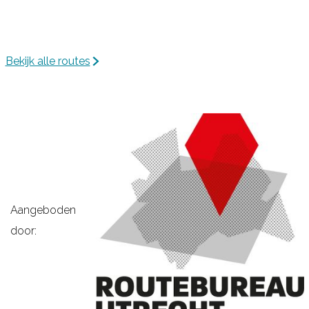
n
s
e
Bekijk alle routes
P
l
a
s
s
e
n
Aangeboden
door: