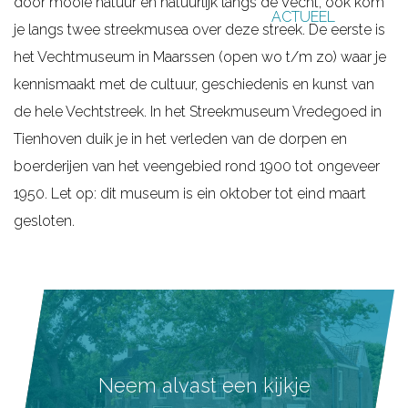
door mooie natuur en natuurlijk langs de Vecht, ook kom
ACTUEEL
g
je langs twee streekmusea over deze streek. De eerste is
e
het Vechtmuseum in Maarssen (open wo t/m zo) waar je
kennismaakt met de cultuur, geschiedenis en kunst van
de hele Vechtstreek. In het Streekmuseum Vredegoed in
Tienhoven duik je in het verleden van de dorpen en
boerderijen van het veengebied rond 1900 tot ongeveer
1950. Let op: dit museum is ein oktober tot eind maart
gesloten.
Neem alvast een kijkje