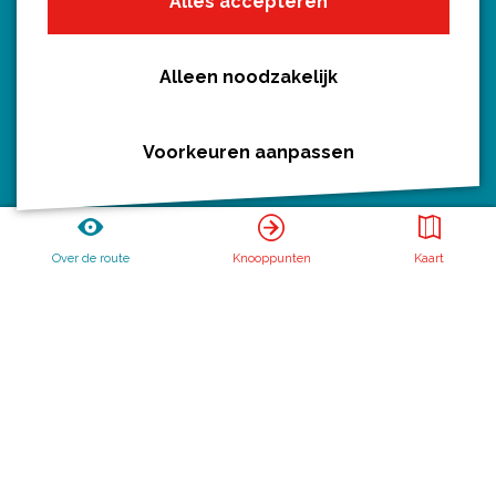
Alles accepteren
Wandelroutes per gemeente
Regio's in Utrecht
Routenieuws en -tips
Alleen noodzakelijk
Alle routes
Voorkeuren aanpassen
Routebureau Utrecht
Over de route
Knooppunten
Kaart
Huis voor de Provincie
Archimedeslaan 6
3584 BA Utrecht
info@routebureau-utrecht.nl