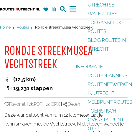
UTRECHTSE
Z
F
K
WATERLINIES
G
o
a
a
M
TOEGANKELIJKE
a
e
v
a
e
Home
Routes
Rondje streekmusea Vechtstreek
ROUTES
n
k
o
r
n
BLOG ROUTES IN
a
r
t
u
RONDJE STREEKMUSEA
UTRECHT
a
i
r
VECHTSTREEK
e
INFORMATIE
d
t
ROUTEPLANNERS
e
(12,5 km)
e
ROUTENETWERKEN
h
19,231 stappen
n
IN UTRECHT
o
MELDPUNT ROUTES
m
Favoriet
Favoriet
|
PDF
|
GPX
|
Delen
TOERISTISCH
e
Deze wandeltocht van ruim 12 kilometer laat je
OVERSTAPPUNT
p
kennismaken met de Vechtstreek. Niet alleeen wandel je
(TOP)
a