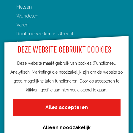
Fietsen
Wandelen
Varen
Routenetwerken in Utrecht
Toeristische Overstappunten (TOP's)
DEZE WEBSITE GEBRUIKT COOKIES
Deze website maakt gebruik van cookies (Functioneel,
Analytisch, Marketing) die noodzakelijk zijn om de website zo
Ontdek Utrecht
goed mogelijk te laten functioneren. Door op accepteren te
Fietsroutes per gemeente
klikken, geef je aan hiermee akkoord te gaan.
Wandelroutes per gemeente
Alles accepteren
Regio's in Utrecht
Routenieuws en -tips
Alle routes
Alleen noodzakelijk