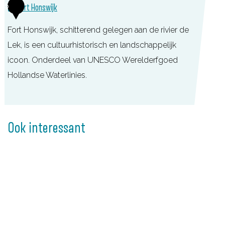
5
a
Fort Honswijk
a
o
a
t
r
Fort Honswijk, schitterend gelegen aan de rivier de
n
i
t
Lek, is een cultuurhistorisch en landschappelijk
d
e
W
icoon. Onderdeel van UNESCO Werelderfgoed
e
v
e
Hollandse Waterlinies.
S
e
r
n
l
k
F
e
d
a
o
Ook interessant
l
B
a
r
l
n
t
o
d
H
k
e
o
h
K
n
o
o
s
v
r
w