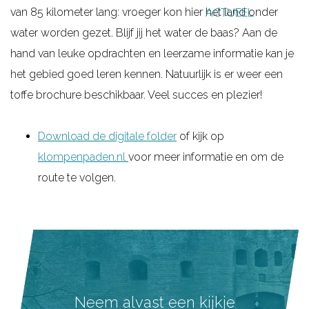
van 85 kilometer lang: vroeger kon hier het land onder
ACTUEEL
g
water worden gezet. Blijf jij het water de baas? Aan de
e
hand van leuke opdrachten en leerzame informatie kan je
het gebied goed leren kennen. Natuurlijk is er weer een
toffe brochure beschikbaar. Veel succes en plezier!
Download de digitale folder
of kijk op
klompenpaden.nl
voor meer informatie en om de
route te volgen.
Neem alvast een kijkje