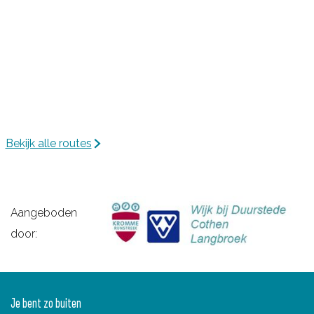
e
t
i
n
e
j
U
k
i
t
w
e
Bekijk alle routes
g
Aangeboden
door:
Je bent zo buiten