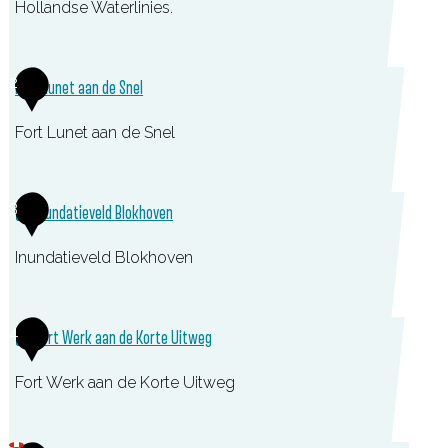
Hollandse Waterlinies.
F
2
Fort Lunet aan de Snel
o
r
Fort Lunet aan de Snel
t
H
F
3
Inundatieveld Blokhoven
o
o
n
r
Inundatieveld Blokhoven
s
t
w
L
I
4
i
Fort Werk aan de Korte Uitweg
u
n
j
n
u
Fort Werk aan de Korte Uitweg
k
e
n
t
d
F