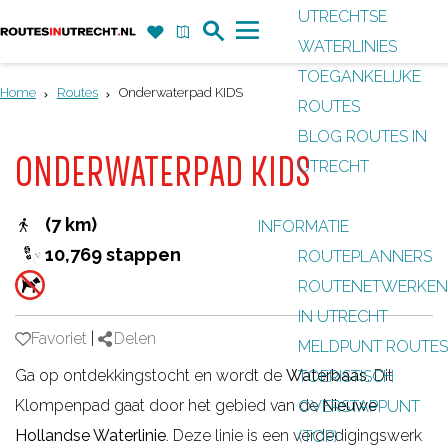
UTRECHTSE
Z
F
K
WATERLINIES
G
o
a
a
M
TOEGANKELIJKE
a
e
v
a
e
Home
Routes
Onderwaterpad KIDS
ROUTES
n
k
o
r
n
BLOG ROUTES IN
a
r
t
u
ONDERWATERPAD KIDS
UTRECHT
a
i
r
e
(7 km)
INFORMATIE
d
t
10,769 stappen
ROUTEPLANNERS
e
e
ROUTENETWERKEN
h
n
IN UTRECHT
o
Favoriet
Favoriet
|
Delen
MELDPUNT ROUTES
m
Ga op ontdekkingstocht en wordt de
Waterbaas
. Dit
TOERISTISCH
e
Klompenpad gaat door het gebied van de
Nieuwe
OVERSTAPPUNT
p
Hollandse Waterlinie
. Deze linie is een verdedigingswerk
(TOP)
a