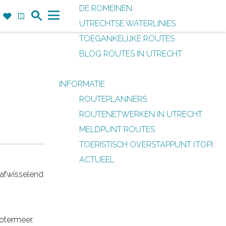
DE ROMEINEN
Z
F
K
UTRECHTSE WATERLINIES
o
a
a
M
TOEGANKELIJKE ROUTES
e
v
a
e
BLOG ROUTES IN UTRECHT
k
o
r
n
r
t
u
INFORMATIE
i
ROUTEPLANNERS
e
ROUTENETWERKEN IN UTRECHT
t
MELDPUNT ROUTES
e
TOERISTISCH OVERSTAPPUNT (TOP)
n
ACTUEEL
 afwisselend
hotermeer.