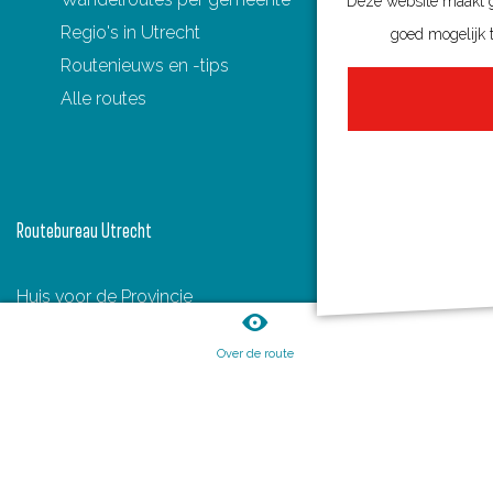
Deze website maakt ge
Regio's in Utrecht
goed mogelijk t
Routenieuws en -tips
Alle routes
Routebureau Utrecht
Huis voor de Provincie
Archimedeslaan 6
Over de route
3584 BA Utrecht
info@routebureau-utrecht.nl