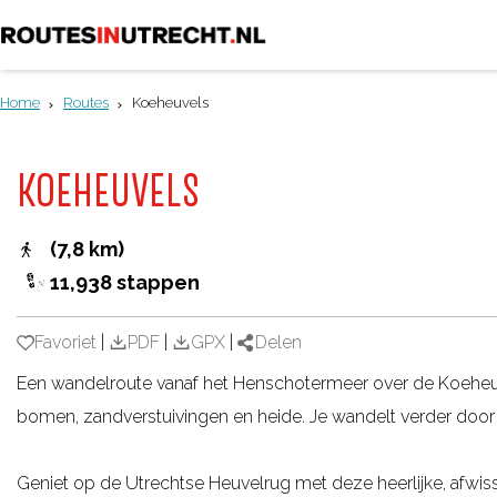
G
a
Home
Routes
Koeheuvels
n
a
KOEHEUVELS
a
r
(7,8 km)
d
11,938 stappen
e
h
Favoriet
Favoriet
|
PDF
|
GPX
|
Delen
o
Een wandelroute vanaf het Henschotermeer over de Koeheu
m
bomen, zandverstuivingen en heide. Je wandelt verder door
e
p
Geniet op de Utrechtse Heuvelrug met deze heerlijke, afwiss
a