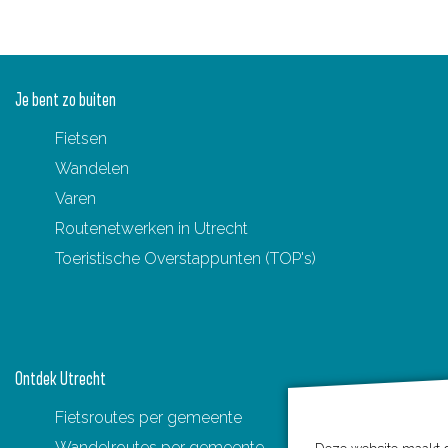
Je bent zo buiten
Fietsen
Wandelen
Varen
Routenetwerken in Utrecht
Toeristische Overstappunten (TOP's)
Ontdek Utrecht
Fietsroutes per gemeente
Wandelroutes per gemeente