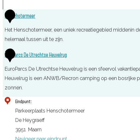
1
Henschotermeer
Het Henschotermeer, een uniek recreatiegebied middenin d
helemaal tussen uit te zijn.
H
2
EuroParcs De Utrechtse Heuvelrug
e
EuroParcs De Utrechtse Heuvelrug is een sfeervol vakantiep
n
Heuvelrug is een ANWB/Recron camping op een bosrijke pl
s
zonnen.
c
h
E
Eindpunt:
o
u
Parkeerplaats Henschotermeer
t
r
De Heygraeff
e
o
3951
Maarn
r
P
Navigeer naar eindpunt