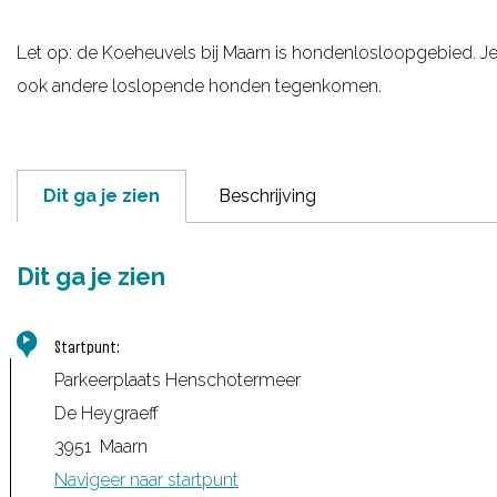
g
Let op: de Koeheuvels bij Maarn is hondenlosloopgebied. Je
e
ook andere loslopende honden tegenkomen.
Dit ga je zien
Beschrijving
Dit ga je zien
Startpunt:
Parkeerplaats Henschotermeer
De Heygraeff
3951
Maarn
Navigeer naar startpunt