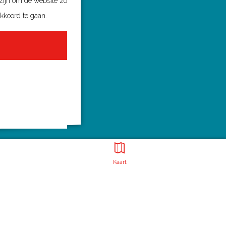
 zijn om de website zo
akkoord te gaan.
Kaart