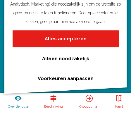
Analytisch, Marketing) die noodzakelijk zijn om de website zo
goed mogelijk te laten functioneren. Door op accepteren te
Ontdek Utrecht
klikken, geef je aan hiermee akkoord te gaan.
Fietsroutes per gemeente
Alles accepteren
Wandelroutes per gemeente
Regio's in Utrecht
Routenieuws en -tips
Alleen noodzakelijk
Alle routes
Voorkeuren aanpassen
Routebureau Utrecht
Over de route
Beschrijving
Knooppunten
Kaart
Huis voor de Provincie
Archimedeslaan 6