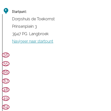
Startpunt:
Dorpshuis de Toekomst
Prinsenplein 3
3947 PG
Langbroek
Navigeer naar startpunt
56
55
86
87
48
49
84