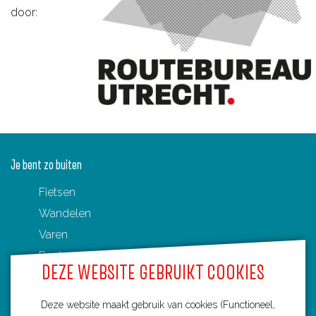
door:
Je bent zo buiten
Fietsen
Wandelen
Varen
Routenetwerken in Utrecht
DEZE WEBSITE GEBRUIKT COOKIES
Toeristische Overstappunten (TOP's)
Deze website maakt gebruik van cookies (Functioneel,