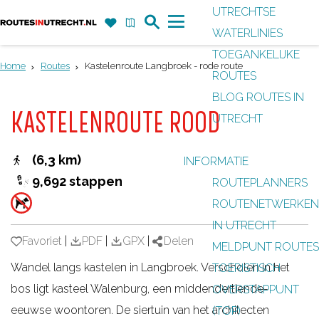
UTRECHTSE
Z
F
K
WATERLINIES
G
o
a
a
M
TOEGANKELIJKE
a
e
v
a
e
Home
Routes
Kastelenroute Langbroek - rode route
ROUTES
n
k
o
r
n
BLOG ROUTES IN
a
r
t
u
KASTELENROUTE ROOD
UTRECHT
a
i
r
e
(6,3 km)
INFORMATIE
d
t
9,692 stappen
ROUTEPLANNERS
e
e
ROUTENETWERKEN
h
n
IN UTRECHT
o
Favoriet
Favoriet
|
PDF
|
GPX
|
Delen
MELDPUNT ROUTES
m
Wandel langs kastelen in Langbroek. Verscholen in het
TOERISTISCH
e
bos ligt kasteel Walenburg, een middendertiende-
OVERSTAPPUNT
p
eeuwse woontoren. De siertuin van het architecten
(TOP)
a