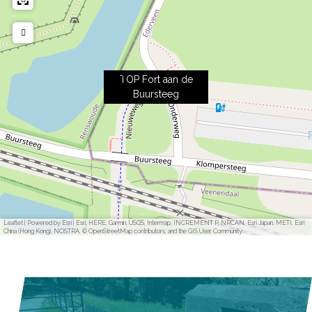
TOP Fort aan de
Buursteeg
Leaflet
|
Powered by Esri | Esri, HERE, Garmin, USGS, Intermap, INCREMENT P, NRCAN, Esri Japan, METI, Esri
China (Hong Kong), NOSTRA, © OpenStreetMap contributors, and the GIS User Community