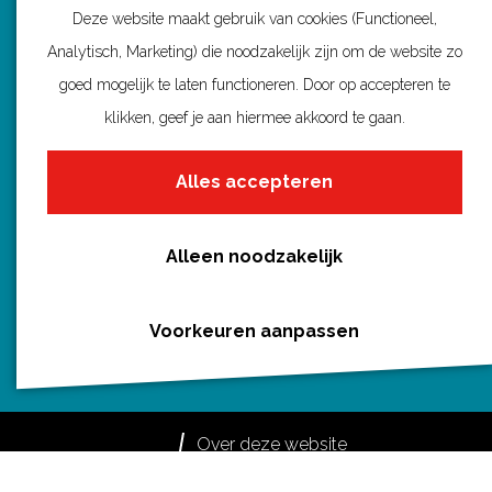
Deze website maakt gebruik van cookies (Functioneel,
b
e
i
s
Analytisch, Marketing) die noodzakelijk zijn om de website zo
o
r
l
A
goed mogelijk te laten functioneren. Door op accepteren te
Routebureau Utrecht
o
e
p
klikken, geef je aan hiermee akkoord te gaan.
k
s
p
Huis voor de Provincie
t
Alles accepteren
Archimedeslaan 6
3584 BA Utrecht
info@routebureau-utrecht.nl
Alleen noodzakelijk
Voorkeuren aanpassen
F
X
I
a
R
n
c
o
s
Over deze website
e
u
t
Meldpunt routes