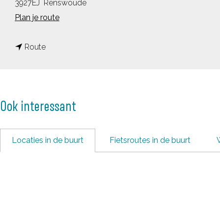
3927EJ
Renswoude
n
Plan je route
a
n
a
Route
a
r
a
T
r
O
Ook interessant
T
P
O
F
P
o
Locaties in de buurt
Fietsroutes in de buurt
F
r
o
t
r
a
t
a
a
n