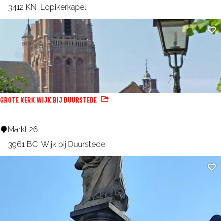
T
u
3412 KN
Lopikerkapel
a
i
Fa
a
s
r
t
t
e
e
V
n
l
GROTE KERK WIJK BIJ DUURSTEDE
F
i
a
e
G
Markt 26
b
t
r
3961 BC
Wijk bij Duurstede
r
o
i
Fa
t
e
e
k
K
e