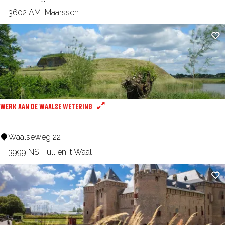
a
r
3602 AM
Maarssen
a
t
Fa
r
M
d
a
e
a
n
r
s
WERK AAN DE WAALSE WETERING
s
e
W
Waalseweg 22
v
e
3999 NS
Tull en 't Waal
e
r
Fa
e
k
n
a
a