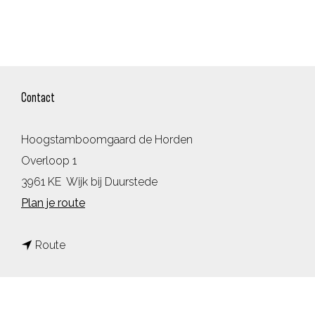
Contact
Hoogstamboomgaard de Horden
Overloop 1
3961 KE
Wijk bij Duurstede
n
Plan je route
a
n
a
Route
a
r
a
H
r
o