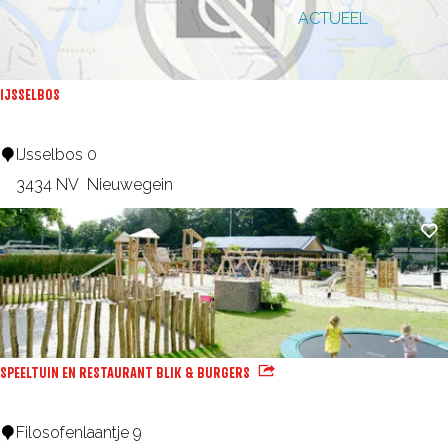
k
e
p
ACTUEEL
g
j
r
:
e
o
e
p
IJSSELBOS
:
I
IJsselbos 0
J
3434 NV
Nieuwegein
s
Fa
s
e
l
b
o
SPEELTUIN EN RESTAURANT BLIK & BURGERS
s
S
Filosofenlaantje 9