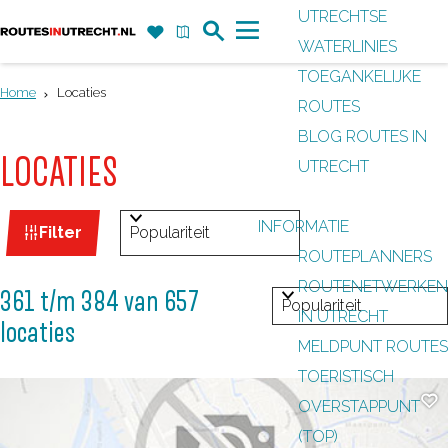
UTRECHTSE
Z
F
K
WATERLINIES
G
o
a
a
M
TOEGANKELIJKE
a
e
v
a
e
Home
Locaties
ROUTES
n
k
o
r
n
BLOG ROUTES IN
a
r
t
u
LOCATIES
UTRECHT
a
i
r
e
W
S
INFORMATIE
d
Filter
t
o
a
ROUTEPLANNERS
e
e
r
ROUTENETWERKEN
h
t
361 t/m 384 van 657
S
n
t
IN UTRECHT
o
locaties
z
o
e
MELDPUNT ROUTES
m
r
o
e
TOERISTISCH
e
t
Fa
e
r
OVERSTAPPUNT
p
e
o
(TOP)
a