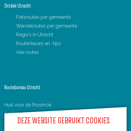
e
Ontdek Utrecht
e
e
n
p
n
Fietsroutes per gemeente
s
a
d
Wandelroutes per gemeente
t
g
e
Regio's in Utrecht
e
i
p
Routenieuws en -tips
y
n
a
Alle routes
n
a
g
i
n
a
Routebureau Utrecht
Huis voor de Provincie
Archimedeslaan 6
DEZE WEBSITE GEBRUIKT COOKIES
3584 BA Utrecht