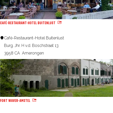
e
r
h
s
s
o
t
f
v
CAFÉ-RESTAURANT-HOTEL BUITENLUST
a
o
e
u
o
n
C
Café-Restaurant-Hotel Buitenlust
r
r
a
Burg. Jhr. H v.d. Boschstraat 13
a
t
f
3958 CA
Amerongen
n
é
t
Fa
-
M
R
i
e
d
s
d
t
e
FORT WAVER-AMSTEL
a
n