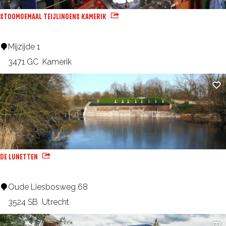
u
d
STOOMGEMAAL TEIJLINGENS KAMERIK
r
e
a
K
S
Mijzijde 1
n
l
t
3471 GC
Kamerik
t
o
o
B
Fa
p
o
l
m
i
g
k
e
&
m
DE LUNETTEN
B
a
u
a
D
Oude Liesbosweg 68
r
l
e
3524 SB
Utrecht
g
T
L
e
Fa