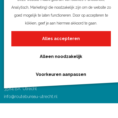
Wandelroutes per gemeente
p
p
p
p
p
Analytisch, Marketing) die noodzakelijk zijn om de website zo
Regio's in Utrecht
F
P
X
e
W
goed mogelijk te laten functioneren. Door op accepteren te
Routenieuws en -tips
a
i
-
h
klikken, geef je aan hiermee akkoord te gaan.
Alle routes
c
n
m
a
e
t
a
t
Alles accepteren
b
e
i
s
o
r
l
A
Alleen noodzakelijk
Routebureau Utrecht
o
e
p
k
s
p
Huis voor de Provincie
Voorkeuren aanpassen
t
Archimedeslaan 6
3584 BA Utrecht
info@routebureau-utrecht.nl