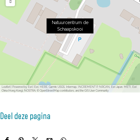
Natuurcentrum de
Schaapskooi
Leaflet
|
Powered by Esri | Esri, HERE, Garmin, USGS, Intermap, INCREMENT P, NRCAN, Esri Japan, METI, Esri
China (Hong Kong), NOSTRA, © OpenStreetMap contributors, and the GIS User Community
Deel deze pagina