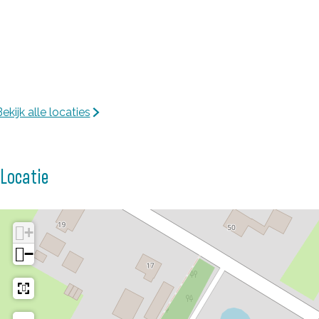
ekijk alle locaties
Locatie
+
−