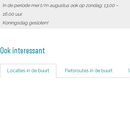
In de periode mei t/m augustus ook op zondag: 13.00 –
o
s
p
o
16.00 uur.
i
k
s
o
Koningsdag gesloten!
o
k
i
o
o
i
o
Ook interessant
i
Locaties in de buurt
Fietsroutes in de buurt