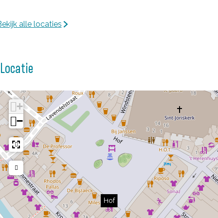
ekijk alle locaties
Locatie
+
−
Hof