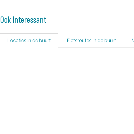
a
H
r
o
Ook interessant
H
f
o
f
Locaties in de buurt
Fietsroutes in de buurt