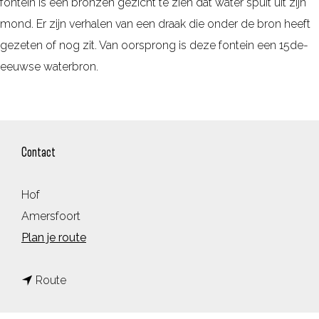
fontein is een bronzen gezicht te zien dat water spuit uit zijn
mond. Er zijn verhalen van een draak die onder de bron heeft
gezeten of nog zit. Van oorsprong is deze fontein een 15de-
eeuwse waterbron.
Contact
Hof
Amersfoort
n
Plan je route
a
n
a
Route
a
r