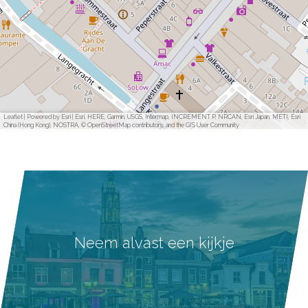
Leaflet
|
Powered by Esri | Esri, HERE, Garmin, USGS, Intermap, INCREMENT P, NRCAN, Esri Japan, METI, Esri
China (Hong Kong), NOSTRA, © OpenStreetMap contributors, and the GIS User Community
Neem alvast een kijkje