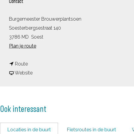
Contact
Burgemeester Brouwerplantsoen
Soesterbergsestraat 140
3786 MD
Soest
n
Plan je route
a
n
a
Route
a
v
r
Website
a
a
D
r
n
e
D
D
S
Ook interessant
e
e
o
S
S
e
o
o
s
Locaties in de buurt
Fietsroutes in de buurt