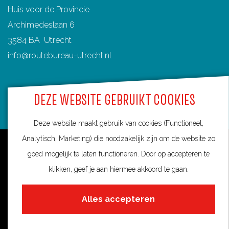
Huis voor de Provincie
t
Archimedeslaan 6
3584 BA Utrecht
info@routebureau-utrecht.nl
DEZE WEBSITE GEBRUIKT COOKIES
F
X
I
a
R
n
Deze website maakt gebruik van cookies (Functioneel,
c
o
s
Analytisch, Marketing) die noodzakelijk zijn om de website zo
Over deze website
e
u
t
goed mogelijk te laten functioneren. Door op accepteren te
Meldpunt routes
b
t
a
klikken, geef je aan hiermee akkoord te gaan.
Privacy
o
e
g
Alles accepteren
o
s
r
Toegankelijkheid
k
i
a
Cookies