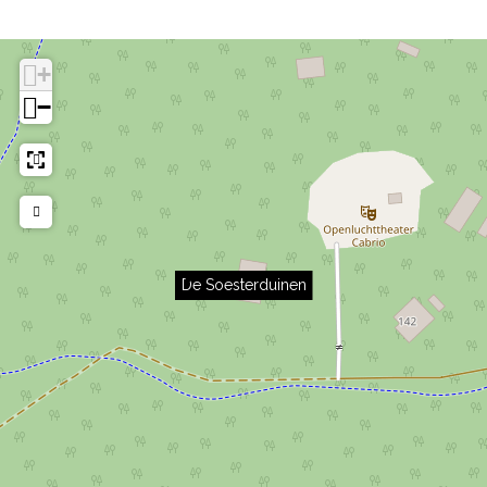
+
−
De Soesterduinen