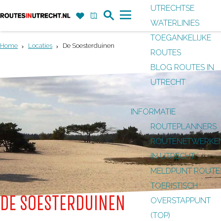
UTRECHTSE
Z
F
K
WATERLINIES
G
o
a
a
M
TOEGANKELIJKE
a
e
v
a
e
Home
Locaties
De Soesterduinen
ROUTES
n
k
o
r
n
BLOG ROUTES IN
a
r
t
u
UTRECHT
a
i
r
e
INFORMATIE
d
t
ROUTEPLANNERS
e
e
ROUTENETWERKE
h
n
IN UTRECHT
o
MELDPUNT ROUTE
m
TOERISTISCH
e
DE SOESTERDUINEN
OVERSTAPPUNT
p
(TOP)
a