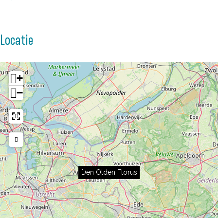
Locatie
+
−
Den Olden Florus