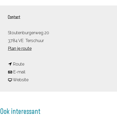
Contact
Stoutenburgerweg 20
3784 VE
Terschuur
n
Plan je route
a
n
a
Route
a
n
r
E-mail
a
a
v
D
Website
r
a
a
e
D
r
n
n
e
D
D
O
Ook interessant
n
e
e
l