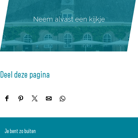
LIZ Restobar -
Buitenplaats
Amerongen
Leaflet
|
Powered by Esri | Esri, HERE, Garmin, USGS, Intermap, INCREMENT P, NRCAN, Esri Japan, METI, Esri
China (Hong Kong), NOSTRA, © OpenStreetMap contributors, and the GIS User Community
Neem alvast een kijkje