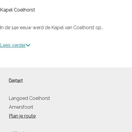
Kapel Coelhorst
In de 14e eeuw werd de Kapel van Coelhorst op…
Lees verder
Contact
Langoed Coelhorst
Amersfoort
n
Plan je route
a