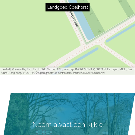
Landgoed Coelhorst
Leaflet
|
Powered by Esri | Esri, HERE, Garmin, USGS, Intermap, INCREMENT P, NRCAN, Esri Japan, METI, Esri
China (Hong Kong), NOSTRA, © OpenStreetMap contributors, and the GIS User Community
Neem alvast een kijkje