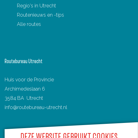
Regio's in Utrecht
F
P
X
e
W
Routenieuws en -tips
a
i
-
h
Alle routes
c
n
m
a
e
t
a
t
b
e
i
s
o
r
l
A
Routebureau Utrecht
o
e
p
k
s
p
Huis voor de Provincie
t
Archimedeslaan 6
3584 BA Utrecht
info@routebureau-utrecht.nl
DEZE WEBSITE GEBRUIKT COOKIES