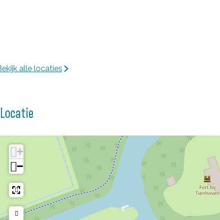
n
n
ekijk alle locaties
Locatie
+
−