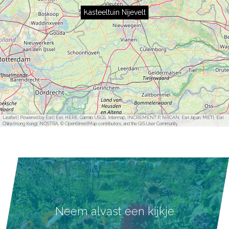
Kasteeltuin Nijevelt
Leaflet
|
Powered by Esri | Esri, HERE, Garmin, USGS, Intermap, INCREMENT P, NRCAN, Esri Japan, METI, Esri
China (Hong Kong), NOSTRA, © OpenStreetMap contributors, and the GIS User Community
Neem alvast een kijkje