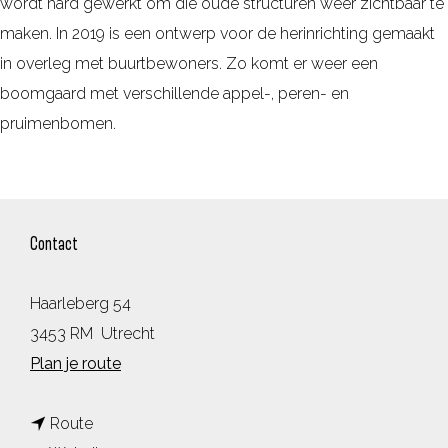
wordt hard gewerkt om die oude structuren weer zichtbaar te
maken. In 2019 is een ontwerp voor de herinrichting gemaakt
in overleg met buurtbewoners. Zo komt er weer een
boomgaard met verschillende appel-, peren- en
pruimenbomen.
Contact
Haarleberg 54
3453 RM
Utrecht
n
Plan je route
a
n
a
Route