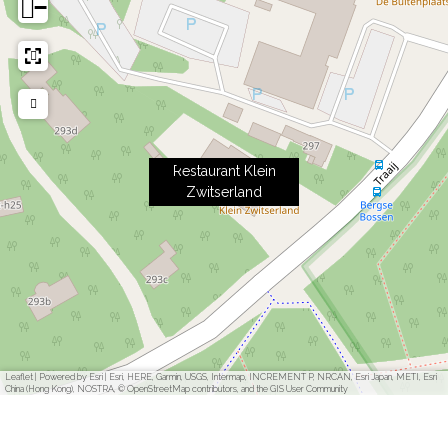
−
Restaurant Klein
Zwitserland
Leaflet
|
Powered by Esri | Esri, HERE, Garmin, USGS, Intermap, INCREMENT P, NRCAN, Esri Japan, METI, Esri
China (Hong Kong), NOSTRA, © OpenStreetMap contributors, and the GIS User Community