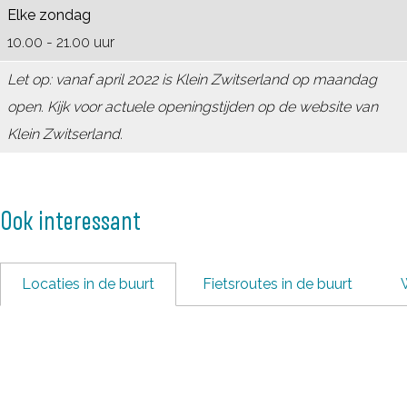
Z
n
Z
n
a
l
Elke zondag
w
Z
w
d
n
a
10.00 - 21.00 uur
i
w
i
d
n
Let op: vanaf april 2022 is Klein Zwitserland op maandag
t
i
t
d
open. Kijk voor actuele openingstijden op de website van
s
t
s
Klein Zwitserland.
e
s
e
r
e
r
l
r
l
Ook interessant
a
l
a
n
a
n
d
n
d
Locaties in de buurt
Fietsroutes in de buurt
d