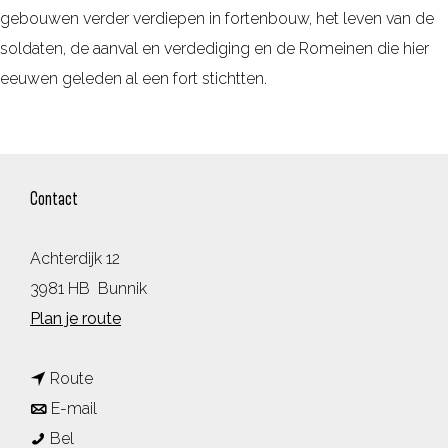
gebouwen verder verdiepen in fortenbouw, het leven van de
soldaten, de aanval en verdediging en de Romeinen die hier
eeuwen geleden al een fort stichtten.
Contact
Achterdijk 12
3981 HB
Bunnik
n
Plan je route
a
n
a
Route
a
n
r
E-mail
W
a
a
W
Bel