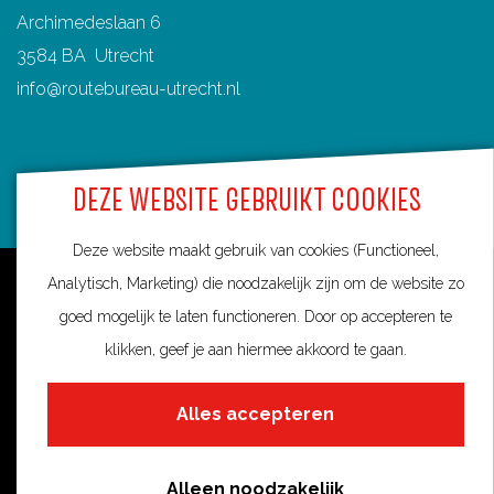
Archimedeslaan 6
3584 BA Utrecht
info@routebureau-utrecht.nl
DEZE WEBSITE GEBRUIKT COOKIES
F
X
I
a
R
n
Deze website maakt gebruik van cookies (Functioneel,
c
o
s
Over deze website
Analytisch, Marketing) die noodzakelijk zijn om de website zo
e
u
t
goed mogelijk te laten functioneren. Door op accepteren te
Meldpunt routes
b
t
a
klikken, geef je aan hiermee akkoord te gaan.
Privacy
o
e
g
o
s
r
Toegankelijkheid
Alles accepteren
k
i
a
Cookies
R
n
m
Alleen noodzakelijk
Cookie voorkeuren