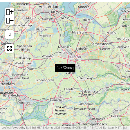
+
−
De Waag
Leaflet
|
Powered by Esri | Esri, HERE, Garmin, USGS, Intermap, INCREMENT P, NRCAN, Esri Japan, METI, Esri