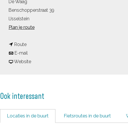
De Waag
Benschopperstraat 39
IJsselstein
n
Plan je route
a
n
a
Route
a
n
r
E-mail
a
a
v
D
Website
r
a
a
e
D
r
n
W
e
D
D
a
Ook interessant
W
e
e
a
a
W
W
g
a
a
a
Locaties in de buurt
Fietsroutes in de buurt
g
a
a