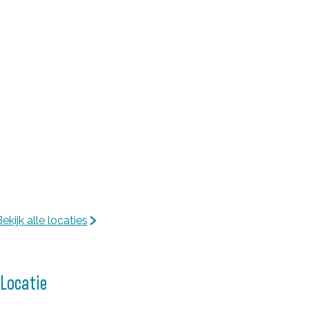
g
g
ekijk alle locaties
Locatie