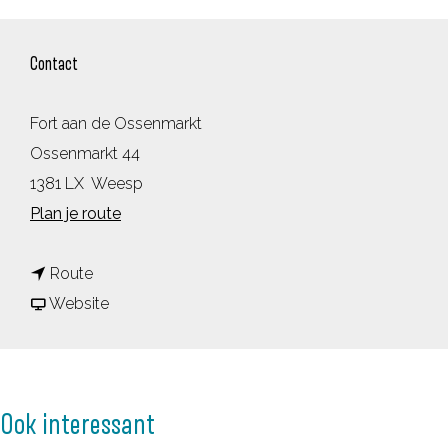
Contact
Fort aan de Ossenmarkt
Ossenmarkt 44
1381 LX
Weesp
n
Plan je route
a
n
a
Route
a
v
r
Website
a
a
T
r
n
o
T
T
r
Ook interessant
o
o
e