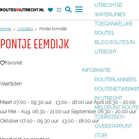
UTRECHTSE
Z
F
K
WATERLINIES
G
o
a
a
M
TOEGANKELIJKE
a
e
v
a
e
Home
Locaties
Pontje Eemdijk
ROUTES
n
k
o
r
n
PONTJE EEMDIJK
BLOG ROUTES IN
a
r
t
u
UTRECHT
a
i
r
Favoriet
Favoriet
e
INFORMATIE
d
t
ROUTEPLANNERS
e
Vaartijden:
e
ROUTENETWERKE
h
n
IN UTRECHT
o
Maart 07.00 - 09.30 uur 13.00 - 18.00 uur April 06.30 - 20.00
MELDPUNT ROUTE
m
uur Mei - Aug. 06.30 - 21.00 uur September 06.30 - 20.00 uur
TOERISTISCH
e
Oktober 07.00 - 09.30 uur 13.00 - 18.00 uur
OVERSTAPPUNT
p
(TOP)
a