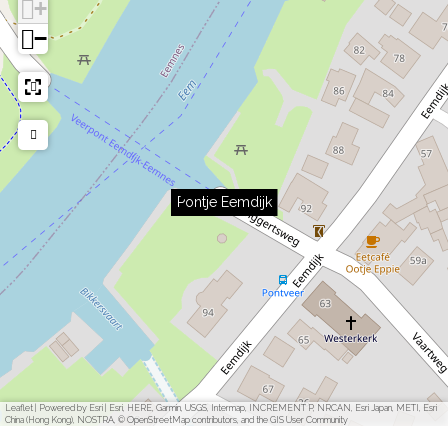
+
−
Pontje Eemdijk
Leaflet
|
Powered by Esri | Esri, HERE, Garmin, USGS, Intermap, INCREMENT P, NRCAN, Esri Japan, METI, Esri
China (Hong Kong), NOSTRA, © OpenStreetMap contributors, and the GIS User Community