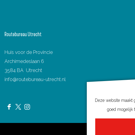
Routebureau Utrecht
Huis voor de Provincie
Archimedeslaan 6
3584 BA Utrecht
info@routebureau-utrecht.nl
Deze website maakt ge
goed mogelijk t
F
X
I
a
R
n
c
o
s