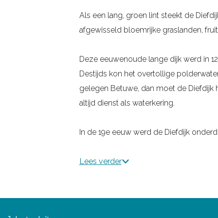
g
Als een lang, groen lint steekt de Diefd
e
afgewisseld bloemrijke graslanden, fr
Deze eeuwenoude lange dijk werd in 12
Destijds kon het overtollige polderwat
gelegen Betuwe, dan moet de Diefdijk 
altijd dienst als waterkering.
In de 19e eeuw werd de Diefdijk onderd
Lees verder