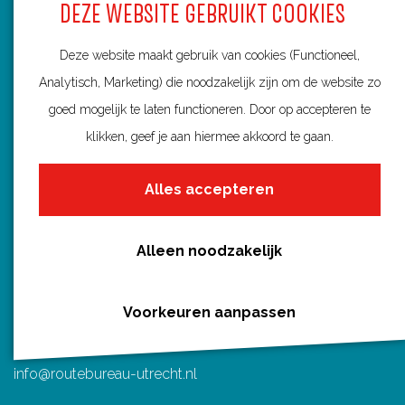
a
a
a
a
a
DEZE WEBSITE GEBRUIKT COOKIES
Fietsroutes per gemeente
o
o
o
o
o
Wandelroutes per gemeente
p
Deze website maakt gebruik van cookies (Functioneel,
p
p
p
p
Regio's in Utrecht
F
Analytisch, Marketing) die noodzakelijk zijn om de website zo
P
X
e
W
Routenieuws en -tips
a
goed mogelijk te laten functioneren. Door op accepteren te
i
-
h
Alle routes
c
n
klikken, geef je aan hiermee akkoord te gaan.
m
a
e
t
a
t
Alles accepteren
b
e
i
s
o
r
l
A
Routebureau Utrecht
o
e
p
Alleen noodzakelijk
k
s
p
Huis voor de Provincie
t
Voorkeuren aanpassen
Archimedeslaan 6
3584 BA Utrecht
info@routebureau-utrecht.nl