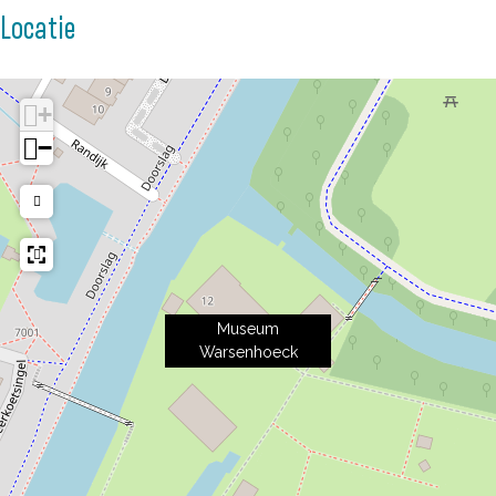
Locatie
+
−
Museum
Warsenhoeck