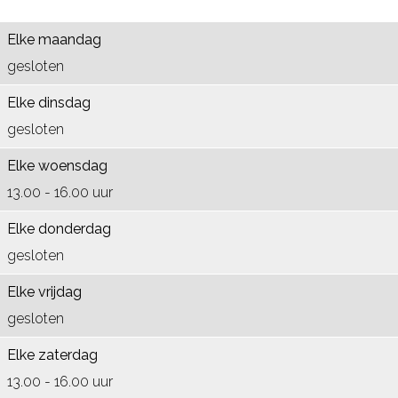
s
a
W
m
s
e
r
a
W
e
Elke maandag
n
s
r
a
n
gesloten
h
e
s
r
h
Elke dinsdag
o
n
e
s
o
gesloten
e
h
n
e
e
Elke woensdag
c
o
h
n
c
13.00 - 16.00 uur
k
e
o
h
k
c
e
o
Elke donderdag
k
c
e
gesloten
k
c
Elke vrijdag
k
gesloten
Elke zaterdag
13.00 - 16.00 uur