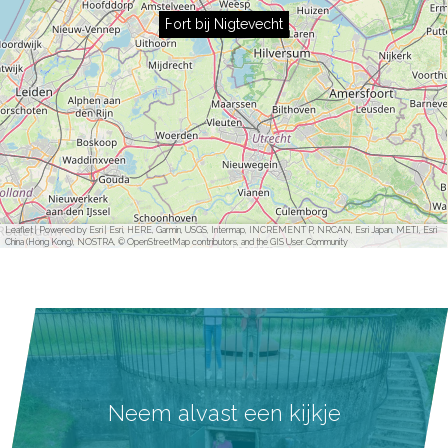
Fort bij Nigtevecht
Leaflet
|
Powered by Esri | Esri, HERE, Garmin, USGS, Intermap, INCREMENT P, NRCAN, Esri Japan, METI, Esri
China (Hong Kong), NOSTRA, © OpenStreetMap contributors, and the GIS User Community
Neem alvast een kijkje