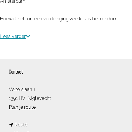
Amsterdam.
Hoewel het fort een verdedigingswerk is, is het rondom …
Lees verder
Contact
Velterslaan 1
1391 HV
Nigtevecht
n
Plan je route
a
n
a
Route