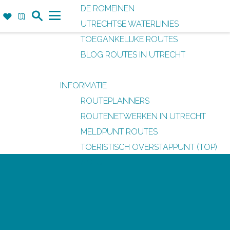
DE ROMEINEN
Z
F
K
UTRECHTSE WATERLINIES
o
a
a
M
TOEGANKELIJKE ROUTES
e
v
a
e
BLOG ROUTES IN UTRECHT
k
o
r
n
r
t
u
INFORMATIE
i
ROUTEPLANNERS
e
ROUTENETWERKEN IN UTRECHT
t
MELDPUNT ROUTES
e
TOERISTISCH OVERSTAPPUNT (TOP)
n
ACTUEEL