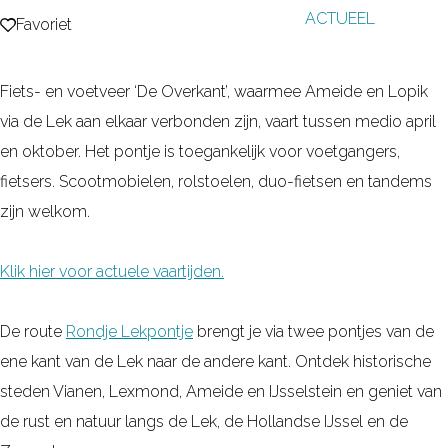
ACTUEEL
g
Favoriet
Favoriet
e
Fiets- en voetveer ‘De Overkant’, waarmee Ameide en Lopik
via de Lek aan elkaar verbonden zijn, vaart tussen medio april
en oktober. Het pontje is toegankelijk voor voetgangers,
fietsers. Scootmobielen, rolstoelen, duo-fietsen en tandems
zijn welkom.
Klik hier voor actuele vaartijden.
De route
Rondje Lekpontje
brengt je via twee pontjes van de
ene kant van de Lek naar de andere kant. Ontdek historische
steden Vianen, Lexmond, Ameide en IJsselstein en geniet van
de rust en natuur langs de Lek, de Hollandse IJssel en de