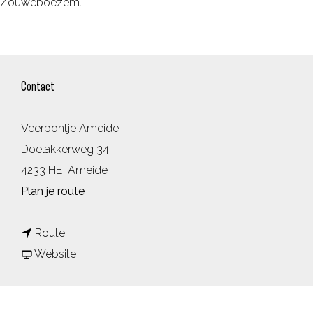
Zouweboezem.
Contact
Veerpontje Ameide
Doelakkerweg 34
4233 HE
Ameide
n
Plan je route
a
n
a
Route
a
v
r
Website
a
a
V
r
n
e