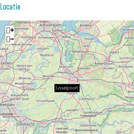
Locatie
+
−
IJsselpoort