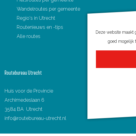
o
o
o
o
o
Wandelroutes per gemeente
p
p
p
p
p
Regio's in Utrecht
F
P
X
e
W
Routenieuws en -tips
a
i
-
h
Deze website maakt ge
Alle routes
c
n
m
a
goed mogelijk t
e
t
a
t
b
e
i
s
o
r
l
A
Routebureau Utrecht
o
e
p
k
s
p
Huis voor de Provincie
t
Archimedeslaan 6
3584 BA Utrecht
info@routebureau-utrecht.nl