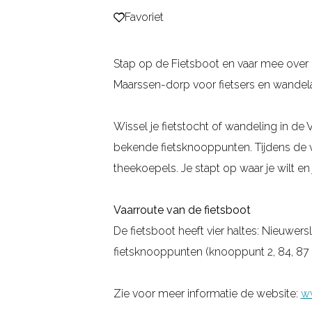
Favoriet
Favoriet
g
e
Stap op de Fietsboot en vaar mee over 
Maarssen-dorp voor fietsers en wandela
Wissel je fietstocht of wandeling in de
bekende fietsknooppunten. Tijdens de vaar
theekoepels. Je stapt op waar je wilt en
Vaarroute van de fietsboot
De fietsboot heeft vier haltes: Nieuwer
fietsknooppunten (knooppunt 2, 84, 87 
Zie voor meer informatie de website:
ww