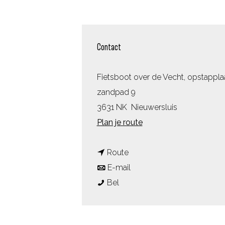
Contact
Fietsboot over de Vecht, opstappla
zandpad 9
3631 NK
Nieuwersluis
n
Plan je route
a
n
a
Route
a
n
r
E-mail
F
a
a
F
Bel
i
r
a
i
e
F
r
e