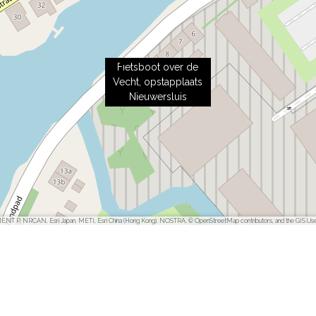
Fietsboot over de
Vecht, opstapplaats
Nieuwersluis
ENT P, NRCAN, Esri Japan, METI, Esri China (Hong Kong), NOSTRA, © OpenStreetMap contributors, and the GIS Us