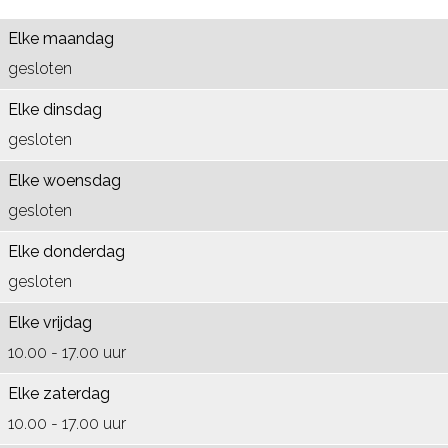
M
m
o
e
g
o
o
u
M
e
W
e
g
e
Elke maandag
s
u
r
o
W
e
r
gesloten
e
s
d
e
o
W
d
Elke dinsdag
u
e
r
e
o
gesloten
m
u
d
r
e
Elke woensdag
H
m
d
r
gesloten
o
H
d
g
o
Elke donderdag
e
g
gesloten
W
e
Elke vrijdag
o
W
10.00 - 17.00 uur
e
o
Elke zaterdag
r
e
10.00 - 17.00 uur
d
r