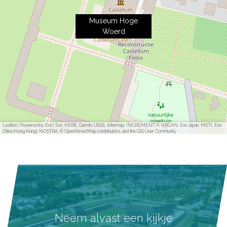
Museum Hoge
Woerd
Leaflet
|
Powered by Esri | Esri, HERE, Garmin, USGS, Intermap, INCREMENT P, NRCAN, Esri Japan, METI, Esri
China (Hong Kong), NOSTRA, © OpenStreetMap contributors, and the GIS User Community
Neem alvast een kijkje