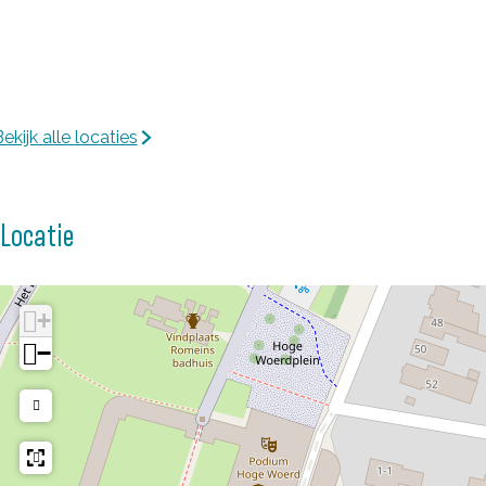
ekijk alle locaties
Locatie
+
−