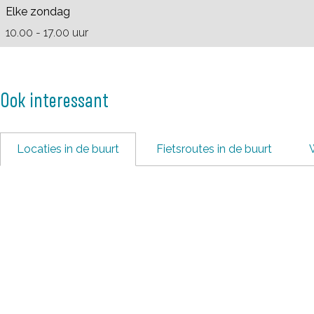
d
Elke zondag
10.00 - 17.00 uur
Ook interessant
Locaties in de buurt
Fietsroutes in de buurt