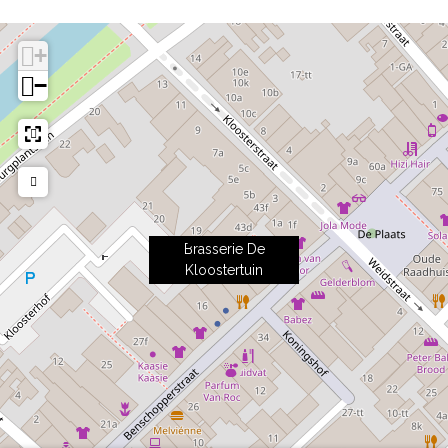
+
−
Brasserie De
Kloostertuin