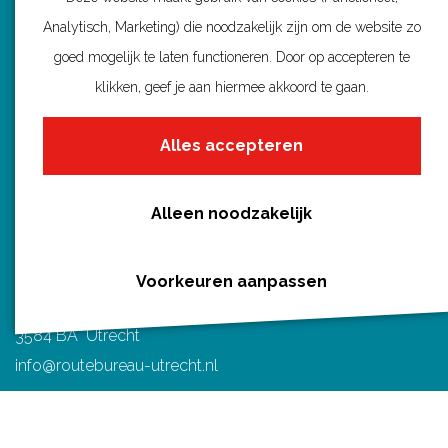
Wandelroutes per gemeente
p
p
p
p
p
Analytisch, Marketing) die noodzakelijk zijn om de website zo
Regio's in Utrecht
F
P
X
e
W
goed mogelijk te laten functioneren. Door op accepteren te
Routenieuws en -tips
a
i
-
h
klikken, geef je aan hiermee akkoord te gaan.
Alle routes
c
n
m
a
e
t
a
t
Alles accepteren
b
e
i
s
o
r
l
A
Alleen noodzakelijk
Routebureau Utrecht
o
e
p
k
s
p
Huis voor de Provincie
Voorkeuren aanpassen
t
Archimedeslaan 6
3584 BA Utrecht
info@routebureau-utrecht.nl