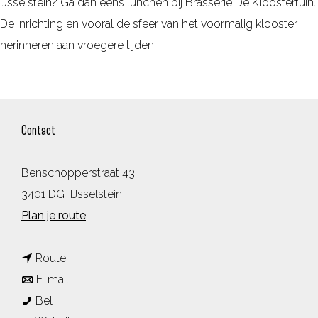
IJsselstein? Ga dan eens lunchen bij Brasserie De Kloostertuin.
De inrichting en vooral de sfeer van het voormalig klooster
herinneren aan vroegere tijden
Contact
Benschopperstraat 43
3401 DG
IJsselstein
n
Plan je route
a
n
a
Route
a
n
r
E-mail
B
a
a
B
Bel