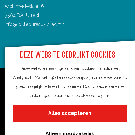
Archimedeslaan 6
3584 BA Utrecht
info@routebureau-utrecht.nl
DEZE WEBSITE GEBRUIKT COOKIES
F
X
I
a
R
n
Deze website maakt gebruik van cookies (Functioneel,
c
o
s
Over deze website
Analytisch, Marketing) die noodzakelijk zijn om de website zo
e
u
t
goed mogelijk te laten functioneren. Door op accepteren te
Meldpunt routes
b
t
a
klikken, geef je aan hiermee akkoord te gaan.
Privacy
o
e
g
o
s
r
Toegankelijkheid
Alles accepteren
k
i
a
Cookies
R
n
m
Alleen noodzakelijk
Cookie voorkeuren