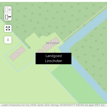
+
−
Landgoed
Linschoten
Leaflet
|
Powered by Esri | Esri, HERE, Garmin, USGS, Intermap, INCREMENT P, NRCAN, Esri Japan, METI, Esri