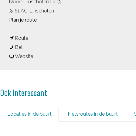
Noord Linschoterdijk 13
3461 AC
Linschoten
n
Plan je route
a
n
a
Route
L
a
r
Bel
a
a
v
L
Website
n
r
a
a
d
L
n
n
g
a
L
d
Ook interessant
o
n
a
g
e
d
n
o
d
g
d
e
Locaties in de buurt
Fietsroutes in de buurt
L
o
g
d
i
e
o
L