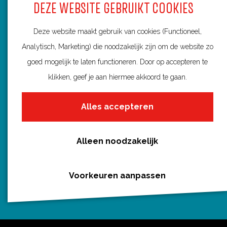
DEZE WEBSITE GEBRUIKT COOKIES
Alle routes
c
n
m
a
e
t
a
t
Deze website maakt gebruik van cookies (Functioneel,
b
e
i
s
Analytisch, Marketing) die noodzakelijk zijn om de website zo
o
r
l
A
goed mogelijk te laten functioneren. Door op accepteren te
Routebureau Utrecht
o
e
p
klikken, geef je aan hiermee akkoord te gaan.
k
s
p
Huis voor de Provincie
t
Alles accepteren
Archimedeslaan 6
3584 BA Utrecht
Alleen noodzakelijk
info@routebureau-utrecht.nl
Voorkeuren aanpassen
F
X
I
a
R
n