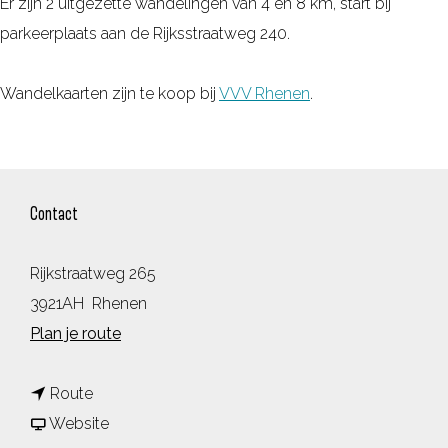
Er zijn 2 uitgezette wandelingen van 4 en 8 km, start bij
parkeerplaats aan de Rijksstraatweg 240.
Wandelkaarten zijn te koop bij
VVV Rhenen
.
Contact
Rijkstraatweg 265
3921AH
Rhenen
n
Plan je route
a
n
a
Route
a
v
r
Website