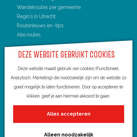
o
o
o
o
o
Wandelroutes per gemeente
p
p
p
p
p
Regio's in Utrecht
F
P
X
e
W
Routenieuws en -tips
a
i
-
h
Alle routes
c
n
m
a
e
t
a
t
DEZE WEBSITE GEBRUIKT COOKIES
b
e
i
s
o
r
l
A
Deze website maakt gebruik van cookies (Functioneel,
Routebureau Utrecht
o
e
p
Analytisch, Marketing) die noodzakelijk zijn om de website zo
k
s
p
goed mogelijk te laten functioneren. Door op accepteren te
Huis voor de Provincie
t
klikken, geef je aan hiermee akkoord te gaan.
Archimedeslaan 6
3584 BA Utrecht
Alles accepteren
info@routebureau-utrecht.nl
Alleen noodzakelijk