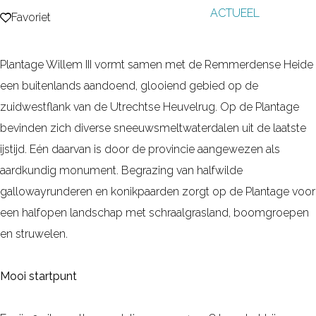
ACTUEEL
g
Favoriet
Favoriet
e
Plantage Willem III vormt samen met de Remmerdense Heide
een buitenlands aandoend, glooiend gebied op de
zuidwestflank van de Utrechtse Heuvelrug. Op de Plantage
bevinden zich diverse sneeuwsmeltwaterdalen uit de laatste
ijstijd. Eén daarvan is door de provincie aangewezen als
aardkundig monument. Begrazing van halfwilde
gallowayrunderen en konikpaarden zorgt op de Plantage voor
een halfopen landschap met schraalgrasland, boomgroepen
en struwelen.
Mooi startpunt