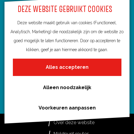
e
t
a
t
DEZE WEBSITE GEBRUIKT COOKIES
b
e
i
s
o
r
l
A
Deze website maakt gebruik van cookies (Functioneel,
Routebureau Utrecht
o
e
p
Analytisch, Marketing) die noodzakelijk zijn om de website zo
k
s
p
goed mogelijk te laten functioneren. Door op accepteren te
Huis voor de Provincie
t
klikken, geef je aan hiermee akkoord te gaan.
Archimedeslaan 6
3584 BA Utrecht
Alles accepteren
info@routebureau-utrecht.nl
Alleen noodzakelijk
F
X
I
Voorkeuren aanpassen
a
R
n
c
o
s
Over deze website
e
u
t
Meldpunt routes