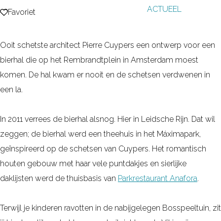
ACTUEEL
g
Favoriet
Favoriet
e
Ooit schetste architect Pierre Cuypers een ontwerp voor een
bierhal die op het Rembrandtplein in Amsterdam moest
komen. De hal kwam er nooit en de schetsen verdwenen in
een la.
In 2011 verrees de bierhal alsnog. Hier in Leidsche Rijn. Dat wil
zeggen; de bierhal werd een theehuis in het Máximapark,
geïnspireerd op de schetsen van Cuypers. Het romantisch
houten gebouw met haar vele puntdakjes en sierlijke
daklijsten werd de thuisbasis van
Parkrestaurant Anafora
.
Terwijl je kinderen ravotten in de nabijgelegen Bosspeeltuin, zit