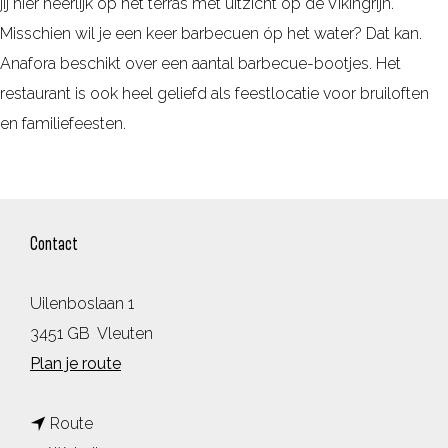
jij hier heerlijk op het terras met uitzicht op de Vikingrijn.
Misschien wil je een keer barbecuen óp het water? Dat kan.
Anafora beschikt over een aantal barbecue-bootjes. Het
restaurant is ook heel geliefd als feestlocatie voor bruiloften
en familiefeesten.
Contact
Uilenboslaan 1
3451 GB
Vleuten
n
Plan je route
a
n
a
Route