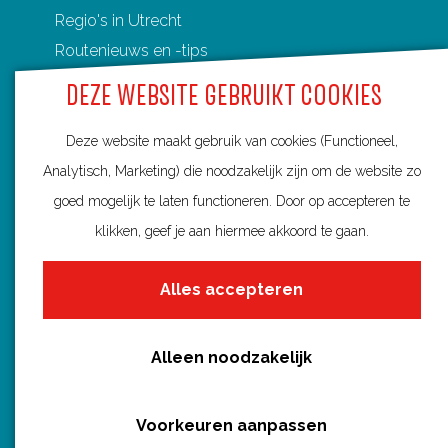
Regio's in Utrecht
F
P
X
e
W
Routenieuws en -tips
a
i
-
h
Alle routes
c
DEZE WEBSITE GEBRUIKT COOKIES
n
m
a
e
t
a
t
Deze website maakt gebruik van cookies (Functioneel,
b
e
i
s
Analytisch, Marketing) die noodzakelijk zijn om de website zo
o
r
l
A
Routebureau Utrecht
goed mogelijk te laten functioneren. Door op accepteren te
o
e
p
klikken, geef je aan hiermee akkoord te gaan.
k
s
p
Huis voor de Provincie
t
Alles accepteren
Archimedeslaan 6
3584 BA Utrecht
info@routebureau-utrecht.nl
Alleen noodzakelijk
Voorkeuren aanpassen