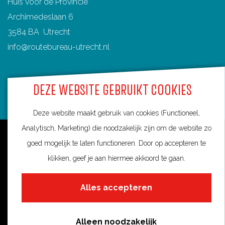
Huis voor de Provincie
t
Archimedeslaan 6
3584 BA Utrecht
info@routebureau-utrecht.nl
DEZE WEBSITE GEBRUIKT COOKIES
F
X
I
Deze website maakt gebruik van cookies (Functioneel,
a
R
n
Analytisch, Marketing) die noodzakelijk zijn om de website zo
c
o
s
Over deze website
goed mogelijk te laten functioneren. Door op accepteren te
e
u
t
Meldpunt routes
klikken, geef je aan hiermee akkoord te gaan.
b
t
a
Privacy
o
e
g
Alles accepteren
o
s
r
Toegankelijkheid
k
i
a
Cookies
R
n
m
Alleen noodzakelijk