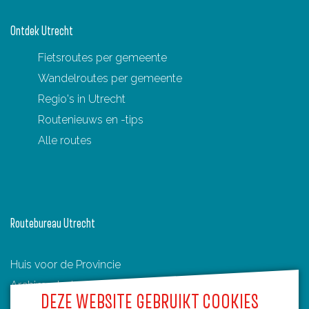
Ontdek Utrecht
Fietsroutes per gemeente
Wandelroutes per gemeente
Regio's in Utrecht
Routenieuws en -tips
Alle routes
Routebureau Utrecht
Huis voor de Provincie
Archimedeslaan 6
DEZE WEBSITE GEBRUIKT COOKIES
3584 BA Utrecht