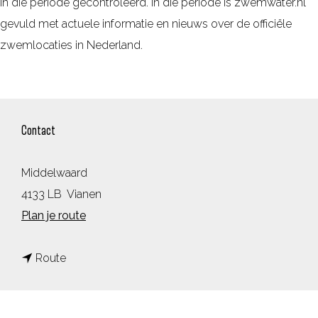
in die periode gecontroleerd. In die periode is zwemwater.nl
gevuld met actuele informatie en nieuws over de officiële
zwemlocaties in Nederland.
Contact
Middelwaard
4133 LB
Vianen
n
Plan je route
a
n
a
Route
a
r
a
M