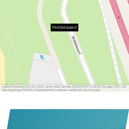
Middelwaard
Leaflet
|
Powered by Esri | Esri, HERE, Garmin, USGS, Intermap, INCREMENT P, NRCAN, Esri Japan, METI, Esri
China (Hong Kong), NOSTRA, © OpenStreetMap contributors, and the GIS User Community