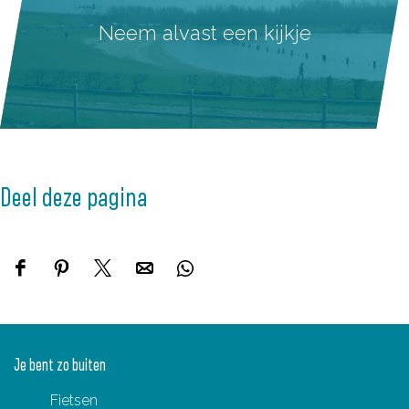
Neem alvast een kijkje
Deel deze pagina
D
D
D
D
D
e
e
e
e
e
e
e
e
e
e
l
l
l
l
l
Je bent zo buiten
d
d
d
d
d
Fietsen