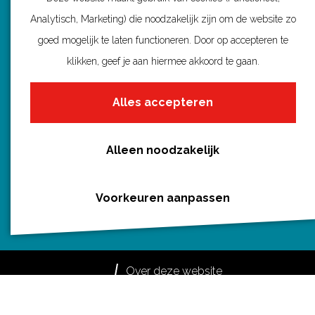
b
e
i
s
Analytisch, Marketing) die noodzakelijk zijn om de website zo
o
r
l
A
goed mogelijk te laten functioneren. Door op accepteren te
Routebureau Utrecht
o
e
p
klikken, geef je aan hiermee akkoord te gaan.
k
s
p
Huis voor de Provincie
t
Alles accepteren
Archimedeslaan 6
3584 BA Utrecht
info@routebureau-utrecht.nl
Alleen noodzakelijk
Voorkeuren aanpassen
F
X
I
a
R
n
c
o
s
Over deze website
e
u
t
Meldpunt routes
b
t
a