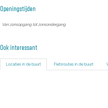
r
i
Openingstijden
M
d
i
d
d
e
Van zonsopgang tot zonsondergang.
d
l
e
w
l
a
Ook interessant
w
a
a
r
Locaties in de buurt
Fietsroutes in de buurt
a
d
r
d