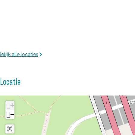
ekijk alle locaties
Locatie
+
−