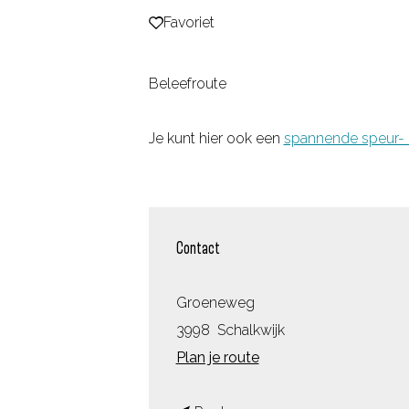
Favoriet
Favoriet
g
e
Beleefroute
Je kunt hier ook een
spannende speur- 
Contact
Groeneweg
3998
Schalkwijk
n
Plan je route
a