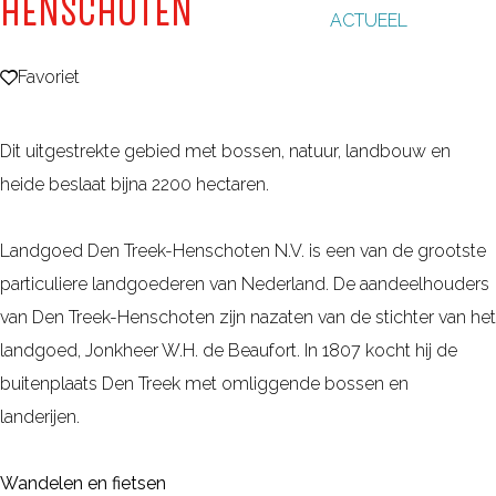
HENSCHOTEN
ACTUEEL
g
e
Favoriet
Favoriet
Dit uitgestrekte gebied met bossen, natuur, landbouw en
heide beslaat bijna 2200 hectaren.
Landgoed Den Treek-Henschoten N.V. is een van de grootste
particuliere landgoederen van Nederland. De aandeelhouders
van Den Treek-Henschoten zijn nazaten van de stichter van het
landgoed, Jonkheer W.H. de Beaufort. In 1807 kocht hij de
buitenplaats Den Treek met omliggende bossen en
landerijen.
Wandelen en fietsen