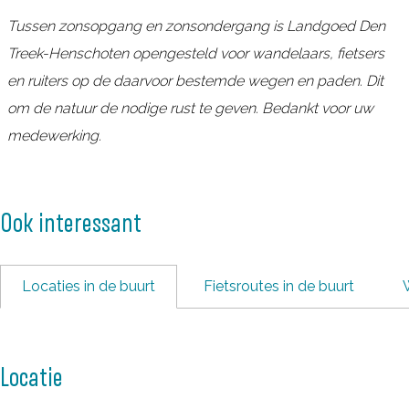
d
o
g
d
d
Tussen zonsopgang en zonsondergang is Landgoed Den
D
e
o
g
D
Treek-Henschoten opengesteld voor wandelaars, fietsers
e
d
e
o
e
en ruiters op de daarvoor bestemde wegen en paden. Dit
n
D
d
e
n
om de natuur de nodige rust te geven. Bedankt voor uw
T
e
D
d
T
medewerking.
r
n
e
D
r
e
T
n
e
e
e
r
T
n
e
Ook interessant
k
e
r
T
k
-
e
e
r
-
Locaties in de buurt
Fietsroutes in de buurt
H
k
e
e
H
e
-
k
e
e
n
H
-
k
n
Locatie
s
e
H
-
s
c
n
e
H
c