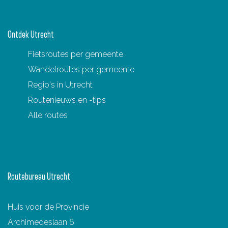
i
i
i
i
i
n
n
n
n
n
Ontdek Utrecht
a
a
a
a
a
Fietsroutes per gemeente
o
o
o
o
o
Wandelroutes per gemeente
p
p
p
p
p
Regio's in Utrecht
F
P
X
e
W
Routenieuws en -tips
a
i
-
h
Alle routes
c
n
m
a
e
t
a
t
b
e
i
s
o
r
l
A
Routebureau Utrecht
o
e
p
k
s
p
Huis voor de Provincie
t
Archimedeslaan 6