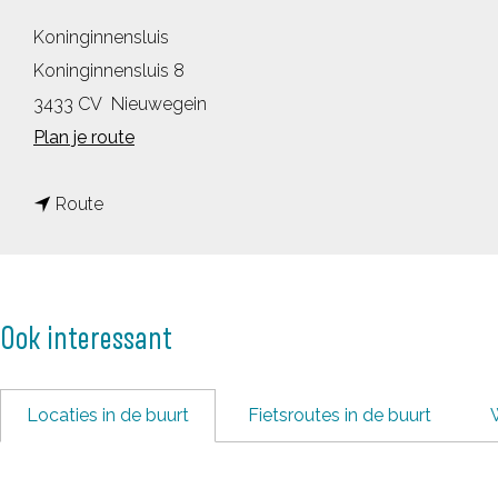
Koninginnensluis
Koninginnensluis 8
3433 CV
Nieuwegein
n
Plan je route
a
n
a
Route
a
r
a
K
r
o
Ook interessant
K
n
o
i
n
n
Locaties in de buurt
Fietsroutes in de buurt
i
g
n
i