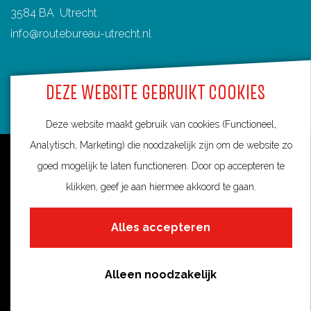
3584 BA Utrecht
info@routebureau-utrecht.nl
DEZE WEBSITE GEBRUIKT COOKIES
F
X
I
Deze website maakt gebruik van cookies (Functioneel,
a
R
n
Analytisch, Marketing) die noodzakelijk zijn om de website zo
c
o
s
Over deze website
goed mogelijk te laten functioneren. Door op accepteren te
e
u
t
Meldpunt routes
klikken, geef je aan hiermee akkoord te gaan.
b
t
a
Privacy
o
e
g
Alles accepteren
o
s
r
Toegankelijkheid
k
i
a
Cookies
R
n
m
Alleen noodzakelijk
Cookie voorkeuren
o
U
R