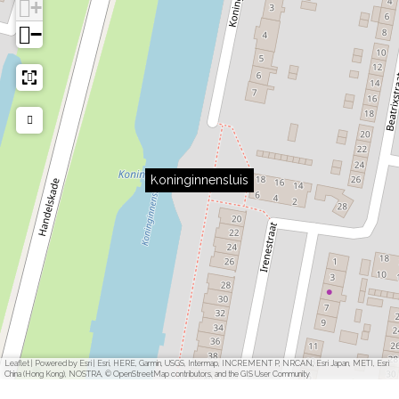
+
−
Koninginnensluis
Leaflet
|
Powered by Esri | Esri, HERE, Garmin, USGS, Intermap, INCREMENT P, NRCAN, Esri Japan, METI, Esri
China (Hong Kong), NOSTRA, © OpenStreetMap contributors, and the GIS User Community