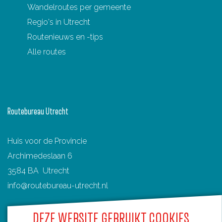
Wandelroutes per gemeente
p
p
p
p
p
Regio's in Utrecht
F
P
X
e
W
Routenieuws en -tips
a
i
-
h
Alle routes
c
n
m
a
e
t
a
t
b
e
i
s
o
r
l
A
Routebureau Utrecht
o
e
p
k
s
p
Huis voor de Provincie
t
Archimedeslaan 6
3584 BA Utrecht
info@routebureau-utrecht.nl
DEZE WEBSITE GEBRUIKT COOKIES