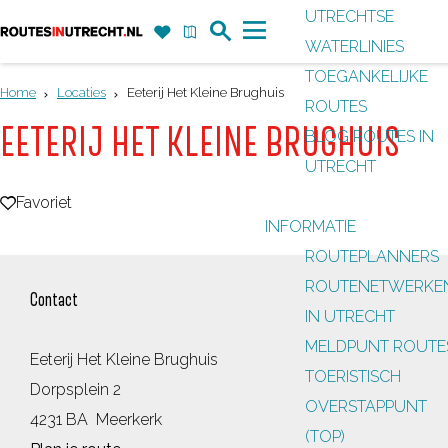
UTRECHTSE
Z
F
K
WATERLINIES
G
o
a
a
M
TOEGANKELIJKE
a
e
v
a
e
Home
Locaties
Eeterij Het Kleine Brughuis
ROUTES
n
k
o
r
n
EETERIJ HET KLEINE BRUGHUIS
BLOG ROUTES IN
a
r
t
u
UTRECHT
a
i
r
Favoriet
Favoriet
e
INFORMATIE
d
t
ROUTEPLANNERS
e
e
ROUTENETWERKE
h
Contact
n
IN UTRECHT
o
MELDPUNT ROUTE
m
Eeterij Het Kleine Brughuis
TOERISTISCH
e
Dorpsplein 2
OVERSTAPPUNT
p
4231 BA
Meerkerk
(TOP)
a