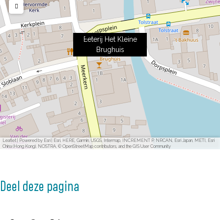
Eeterij Het Kleine
Brughuis
Leaflet
|
Powered by Esri | Esri, HERE, Garmin, USGS, Intermap, INCREMENT P, NRCAN, Esri Japan, METI, Esri
China (Hong Kong), NOSTRA, © OpenStreetMap contributors, and the GIS User Community
Deel deze pagina