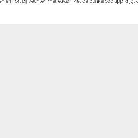
wen en Fort bij Vechten met elkaar. Met de bunkerpad app krijg