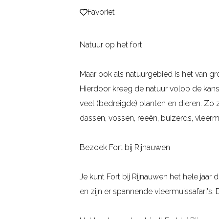
Favoriet
Favoriet
g
e
Natuur op het fort
Maar ook als natuurgebied is het van gro
Hierdoor kreeg de natuur volop de kans
veel (bedreigde) planten en dieren. Zo
dassen, vossen, reeën, buizerds, vleermu
Bezoek Fort bij Rijnauwen
Je kunt Fort bij Rijnauwen het hele jaa
en zijn er spannende vleermuissafari's. 