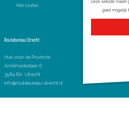
Deze website maakt ge
Alle routes
c
n
m
a
goed mogelijk t
e
t
a
t
b
e
i
s
o
r
l
A
Routebureau Utrecht
o
e
p
k
s
p
Huis voor de Provincie
t
Archimedeslaan 6
3584 BA Utrecht
info@routebureau-utrecht.nl
F
X
I
a
R
n