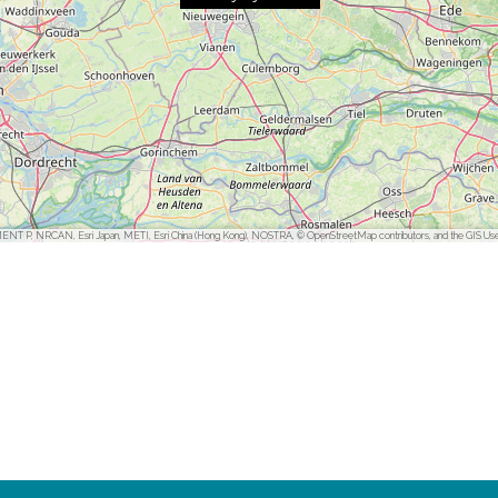
ENT P, NRCAN, Esri Japan, METI, Esri China (Hong Kong), NOSTRA, © OpenStreetMap contributors, and the GIS Us