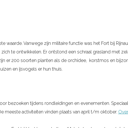
te waarde. Vanwege zijn militaire functie was het Fort bij Rijn
 zich te ontwikkelen. Er ontstond een schraal grasland met z
 zijn er 200 soorten planten als de orchidee, korstmos en bij
izen en ijsvogels er hun thuis.
r door bezoeken tijdens rondleidingen en evenementen. Speciaal
De meeste activiteiten vinden plaats van april t/m oktober.
Overz