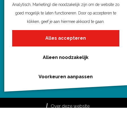
Analytisch, Marketing) die noodzakelijk zijn om de website zo
o
r
l
A
goed mogelijk te laten functioneren. Door op accepteren te
Routebureau Utrecht
o
e
p
klikken, geef je aan hiermee akkoord te gaan.
k
s
p
Huis voor de Provincie
t
Alles accepteren
Archimedeslaan 6
3584 BA Utrecht
info@routebureau-utrecht.nl
Alleen noodzakelijk
Voorkeuren aanpassen
F
X
I
a
R
n
c
o
s
Over deze website
e
u
t
Meldpunt routes
b
t
a