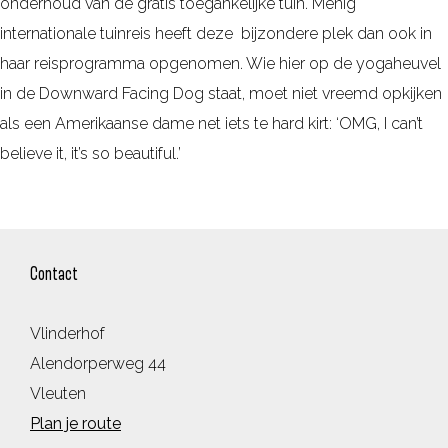
onderhoud van de gratis toegankelijke tuin. Menig
internationale tuinreis heeft deze bijzondere plek dan ook in
haar reisprogramma opgenomen. Wie hier op de yogaheuvel
in de Downward Facing Dog staat, moet niet vreemd opkijken
als een Amerikaanse dame net iets te hard kirt: ‘OMG, I can’t
believe it, it’s so beautiful.’
Contact
Vlinderhof
Alendorperweg 44
Vleuten
n
Plan je route