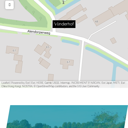
Vlinderhof
Leaflet
|
Powered by Esri | Esri, HERE, Garmin, USGS, Intermap, INCREMENT P, NRCAN, Esri Japan, METI, Esri
China (Hong Kong), NOSTRA, © OpenStreetMap contributors, and the GIS User Community