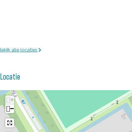
ekijk alle locaties
Locatie
+
−