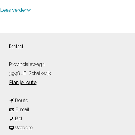
Lees verder
Contact
Provincialeweg 1
3998 JE
Schalkwijk
n
Plan je route
a
n
a
Route
a
n
r
E-mail
T
a
a
T
Bel
O
r
a
v
O
Website