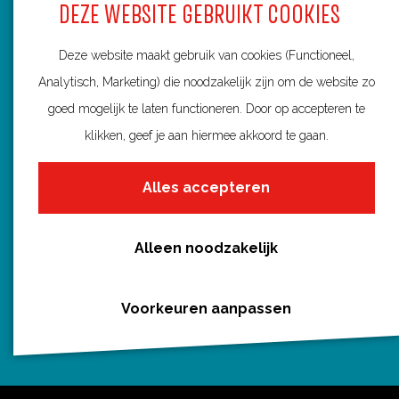
DEZE WEBSITE GEBRUIKT COOKIES
Alle routes
c
n
m
a
e
t
a
t
Deze website maakt gebruik van cookies (Functioneel,
b
e
i
s
Analytisch, Marketing) die noodzakelijk zijn om de website zo
o
r
l
A
goed mogelijk te laten functioneren. Door op accepteren te
Routebureau Utrecht
o
e
p
klikken, geef je aan hiermee akkoord te gaan.
k
s
p
Huis voor de Provincie
t
Alles accepteren
Archimedeslaan 6
3584 BA Utrecht
Alleen noodzakelijk
info@routebureau-utrecht.nl
Voorkeuren aanpassen
F
X
I
a
R
n