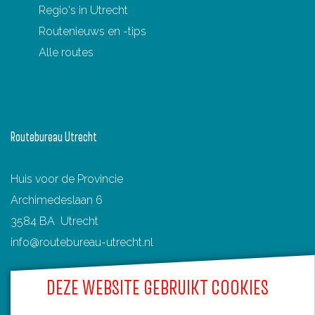
Regio's in Utrecht
F
P
X
e
W
Routenieuws en -tips
a
i
-
h
Alle routes
c
n
m
a
e
t
a
t
b
e
i
s
o
r
l
A
Routebureau Utrecht
o
e
p
k
s
p
Huis voor de Provincie
t
Archimedeslaan 6
3584 BA Utrecht
info@routebureau-utrecht.nl
DEZE WEBSITE GEBRUIKT COOKIES