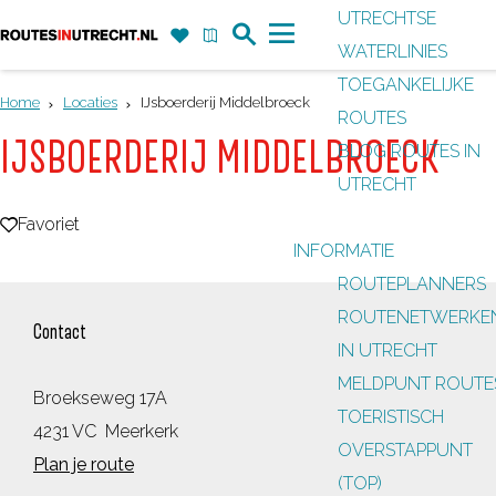
UTRECHTSE
Z
F
K
WATERLINIES
G
o
a
a
M
TOEGANKELIJKE
a
e
v
a
e
Home
Locaties
IJsboerderij Middelbroeck
ROUTES
n
k
o
r
n
IJSBOERDERIJ MIDDELBROECK
BLOG ROUTES IN
a
r
t
u
UTRECHT
a
i
r
Favoriet
Favoriet
e
INFORMATIE
d
t
ROUTEPLANNERS
e
e
ROUTENETWERKE
h
Contact
n
IN UTRECHT
o
MELDPUNT ROUTE
m
Broekseweg 17A
TOERISTISCH
e
4231 VC
Meerkerk
OVERSTAPPUNT
p
n
Plan je route
(TOP)
a