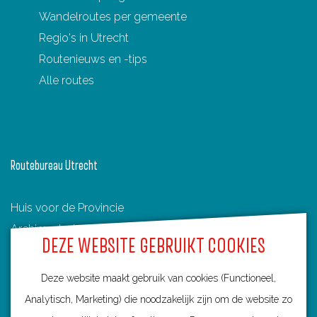
Wandelroutes per gemeente
Regio's in Utrecht
Routenieuws en -tips
Alle routes
Routebureau Utrecht
Huis voor de Provincie
Archimedeslaan 6
DEZE WEBSITE GEBRUIKT COOKIES
3584 BA Utrecht
info@routebureau-utrecht.nl
Deze website maakt gebruik van cookies (Functioneel,
Analytisch, Marketing) die noodzakelijk zijn om de website zo